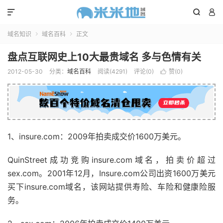



域名知识
域名百科
正文


盘点互联网史上10大最贵域名 多与色情有关
2012-05-30
分类：
域名百科
阅读(4291)
评论(0)
赞(
0
)

1、insure.com：2009年拍卖成交价1600万美元。
QuinStreet成功竞购insure.com域名，拍卖价超过
sex.com。2001年12月，Insure.com公司出资1600万美元
买下insure.com域名，该网站提供寿险、车险和健康险服
务。