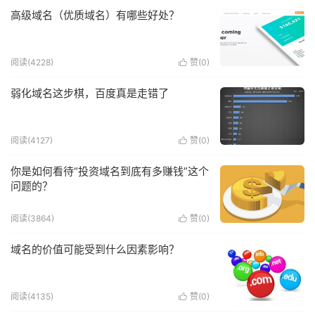
高级域名（优质域名）有哪些好处？
阅读(4228)
赞(
0
)

弱化域名这步棋，百度真是走错了
阅读(4127)
赞(
0
)

你是如何看待“投资域名到底有多赚钱”这个
问题的？
阅读(3864)
赞(
0
)

域名的价值可能受到什么因素影响？
阅读(4135)
赞(
0
)
