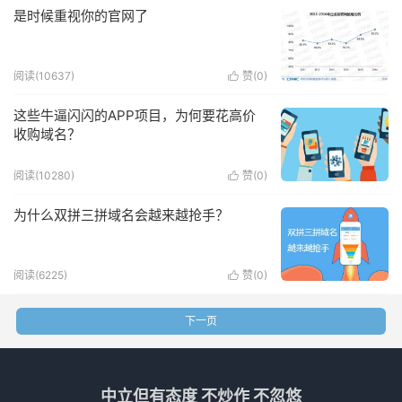
是时候重视你的官网了
阅读(10637)
赞(
0
)

这些牛逼闪闪的APP项目，为何要花高价
收购域名？
阅读(10280)
赞(
0
)

为什么双拼三拼域名会越来越抢手？
阅读(6225)
赞(
0
)

下一页
中立但有态度 不炒作 不忽悠