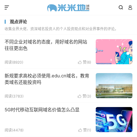



观点评论
收集业界大佬、资深域名投资人的个人投资观点和对业界事件的评论。
不同企业对域名的态度，用好域名的网站
往往更出色
阅读(8920)
赞(
6
)

新规要求高校必须使用.edu.cn域名，教育
类域名还能投资吗
阅读(3783)
赞(
3
)

5G时代移动互联网域名价值怎么凸显
阅读(4478)
赞(
1
)
