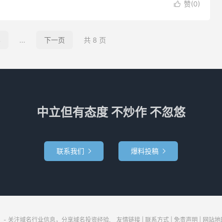
赞(
0
)

4
...
下一页
共 8 页
中立但有态度 不炒作 不忽悠
联系我们
爆料投稿


- 关注域名行业信息，分享域名投资经验.
友情链接
|
联系方式
|
免责声明
|
网站地