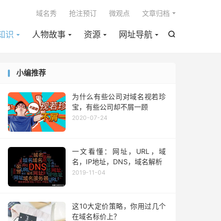

域名秀
抢注预订
微观点
文章归档
知识
人物故事
资源
网址导航

小编推荐
为什么有些公司对域名视若珍
宝，有些公司却不屑一顾
2020-07-24
一文看懂：网址，URL，域
名，IP地址，DNS，域名解析
2019-11-04
这10大定价策略，你用过几个
在域名标价上？