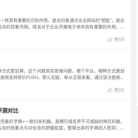
mepal.com的平台变更事宜，甚至还发生过索尼在线娱乐域名
忘记续费而被回收的狗血事件（原因是该域名的注册邮箱被弃用，导至索尼未
库是非常重要的。
一样具有重要的识别作用，是访问者通达企业网站的“钥匙”，是企
站点的双重作用。域名对于企业开展电子商务具有重要的作用，它
增加企业在互联网上的知名度。因此，企业如何选取好的域名就显得
赞(
0
)

种方式更划算，这个问题其实很难问题，哪个平台、哪种方式更划
册商支持带价PUSH，那么无疑，单从交易来看，通过该注册商平
假如你收到钱后不能留在该注册商的账户中消费，而是需要马上提现，
赞(
0
)
，没有最便宜的方式，只有合适的交易方式，怎么选择，除了你要

易平台的一些收费标准细节，这不，米米地小编这次给童鞋们整理
家有用。
评测对比
完善的字典+一款扫米利器，是横行域名界不可或缺的神兵利器，
各自的侧重点与对信息的把握程度，整理出来的字典因人而异；而
来说更加制式化。今天，说域名博客挑选了三款使用面比较广的扫