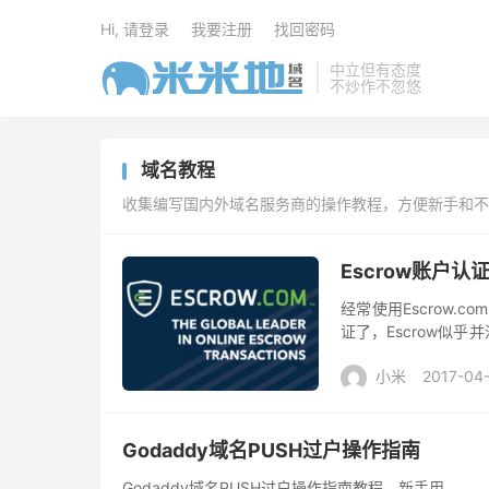
Hi, 请登录
我要注册
找回密码
中立但有态度
不炒作不忽悠
域名教程
收集编写国内外域名服务商的操作教程，方便新手和不
Escrow账户
经常使用Escrow.
证了，Escrow似
是登陆Escrow.
小米
2017-04
户认证烦怕了，很多米
且Escrow的账户
Godaddy域名PUSH过户操作指南
Godaddy域名PUSH过户操作指南教程，新手用。