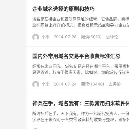
等。前不久就发生过bellnames平台融合进na
SonyOnline.net于2014年5月26日到期后
企业域名选择的原则和技巧
查看到续费提醒），可见，如何管理好手中庞大的域名
域名是联接企业和互联网网址的纽带，它像品牌、商标
业在网络上存在的标志，担负着标示站点和导向企业
被誉为网络时代的“环球商标”，一个好的域名会大大
小米
2014-07-28
阅读(5010)
去评论
十分重要。
国内外常用域名交易平台收费标准汇总
经常有米友问我，域名交易选择在哪个平台，采用哪
算更省钱，取决于很多因素，比如说，你的域名当前注
台带价PUSH交易，是“最省钱"的，但是，同时，
小米
2014-07-24
阅读(10446)
去评论
那么，你又得考虑这个注册商的提现费用了。所以说
明白你的域名状况、资金状况之外，你还了解各个交
汇总一下国内外常用域名交易平台收费标准，希望对大
神兵在手，域名我有：三款常用扫米软件
所谓神兵在手，天下我有，作为一名域名投资人，一份
字典在于米农对于各类零散资料的收集与整理，跟据
扫米利器，一般是由专业的城需员开发出来的，相对