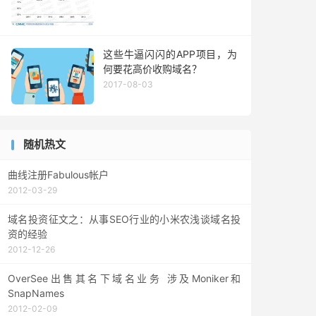
这些牛逼闪闪的APP项目，为
何要花高价收购域名？
2017-08-03
随机热文
曲线注册Fabulous帐户
2012-03-29
域名投资征文之：从事SEO行业的小米农浅谈域名投
资的经验
2012-12-26
OverSee出售其名下域名业务 涉及Moniker和
SnapNames
2012-02-09