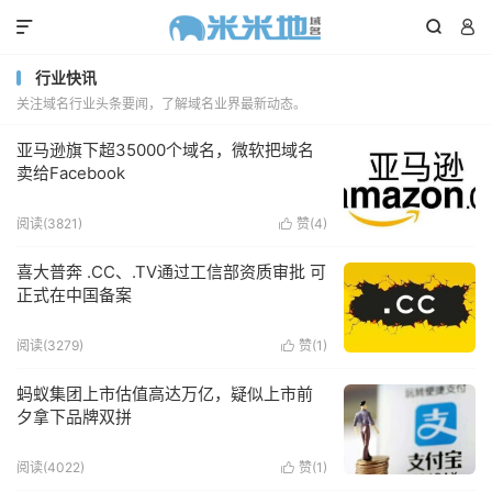



行业快讯
关注域名行业头条要闻，了解域名业界最新动态。
亚马逊旗下超35000个域名，微软把域名
卖给Facebook
阅读(3821)
赞(
4
)

喜大普奔 .CC、.TV通过工信部资质审批 可
正式在中国备案
阅读(3279)
赞(
1
)

蚂蚁集团上市估值高达万亿，疑似上市前
夕拿下品牌双拼
阅读(4022)
赞(
1
)
