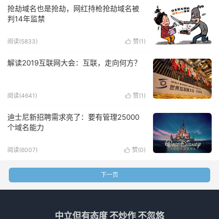
抢劫域名也是抢劫，网红持枪抢劫域名被
判14年监禁
阅读(5833)
赞(
1
)

解读2019互联网大会：互联，走向何方？
阅读(4641)
赞(
1
)

迪士尼新招聘需求亮了：要有管理25000
个域名能力
阅读(6007)
赞(
0
)

下一页
中立但有态度 不炒作 不忽悠