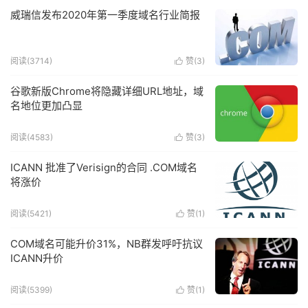
威瑞信发布2020年第一季度域名行业简报
阅读(3714)
赞(
3
)

谷歌新版Chrome将隐藏详细URL地址，域
名地位更加凸显
阅读(4583)
赞(
3
)

ICANN 批准了Verisign的合同 .COM域名
将涨价
阅读(5421)
赞(
1
)

COM域名可能升价31%，NB群发呼吁抗议
ICANN升价
阅读(5399)
赞(
1
)
