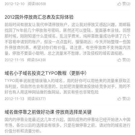
2012-12-10
阅读(8059)
赞(
2
)

2012国外停放商汇总表及实际体验
前段时间有朋友让我代申请停放账户，这让我对停放又感起兴趣，用邮箱
找回了N年前几个停放账号密码，居然还可以登陆，里面基本没钱，回想
那时候，刚刚知道什么是域名，乱注学费米，纯粹靠数量成功申请了几个
不容易申请到的账户，但没一点点盈利，慢慢疏远；今天开始整理一些国
外停放商列表，希望对你们有价值。请注意，有些停放商不支持国内流
量，停放不要耍小聪明，总之流量米不愁嫁，涉及侵权的域名请规避。
2012-11-15
阅读(5439)
赞(
2
)

域名小子域名投资之TYPO教程（更新中）
TYPO简单说就是错误输入的域名，用的好你可以用他来的流量来获取正
当利益，但自然也会有恶意的，比如把流量精准投放给竞争对手，用的不
好也有人用这种网站做钓鱼网站，其实有些也非常危险
2012-11-13
阅读(6377)
赞(
2
)

域名做停靠之前做好功课 停放商选择是关键
国内的停靠业是最近这几年才兴起，国际成熟的停靠站已经开始进入中国
市场，各位以后的选择会有很多，只是在做停靠之前，请对你的域名进行
价值分析和流量分析。