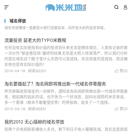



域名停放
域名停放赚钱一直都是大佬们违莫如深、闷声发大财的投资领域。
流量投资 鼠老大的TYPO米教程
任何没有实际使用和价值的投资到头来无非是搏杀理论，人类有记录的第
一次炒作“郁金香狂热”最终的结果无非是大把人倾家荡产，所以我们分析
的是在域名这个圈子里什么东西可以变成钱，并且快速的变成钱，而且确
实他也是有实际价值的！
2014-04-18
阅读(8220)
赞(
2
)

淘名要雄起了？淘名网即将推出新一代域名停靠服务
昨天邮箱收到淘宝的一封邮件，通知说淘名网即将推出新一代域名停靠服
务，假如真的如此的话，也不失为一个好消息，起码对弱势的米农来说，
多一个靠谱（根本不敢奢望优秀）的停放商，就多了一个选择。
2013-04-19
阅读(6563)
赞(
2
)

我的2012 无心插柳的域名停放
前两个月电视剧首播收入多点，剩下的日子收入慢慢锐减，其实这是部很