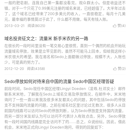
一般的肥皂剧，连我自己第一集都没看完，观众群太小。但是收益还不
错，对于一个只花了0.99美元注册的域名来说，已经超值了。大半年过去
了，这个域名已经带来了200多美元的收入，一直很稳定，每月十几美
元，最幸福的事情莫过于此了，什么都不用做，每天有钱入账。
2013-03-21
阅读(8025)
赞(
4
)

域名投资征文之：流量米 新手米农的另一路
在很长的一段时间里没有一笔交易心里很慌，直到一个偶然的机会开始玩
流量域名停放，效果是立竿见影的，虽然不可能马上回本，但给我这样小
米农很大的希望。我在易名和Sedo上面都做过停放，规模不大，入账也
少，可是真的努力了。
2012-12-20
阅读(4358)
赞(
2
)

Sedo停放如何对待来自中国的流量 Sedo中国区经理答疑
前段时间，Sedo现任中国区经理Lingyi Doeden（凌昳.杜邓女士）邮件
联系米米地，了解我在Sedo上域名交易及停放情况，在邮件中，米米地
询问了一些一直以来我及很多米友都关心的问题，其中包括Sedo的停放
支不支持国内流量的问题，之前在域名社区里讨论过无数次，很多人从目
前国内线路可以访问Sedo的停放判断，认为Sedo停放是支持国内流量，
而另一部分米友却认为可以访问不代表计入有效点击，另外，Sedo停放
有一段时间国内线路是完全访问不了的......总之，众说纷纭，因此，借此
机会，米米地正式向Lingyi Doeden询问，得到的回复如下：