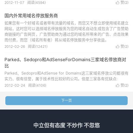
2012-11-07
阅读(4594)
赞(
2
)

国内外常用域名停放服务商
如果您有一个好域名或者带有流量的域名，而您又不想立即使用域名建立
网站，这时您可以选择域名停放服务为您的域名自动生成包含了广告赞助
商链接的广告网页，广告赞助商为通过您的域名所带来的广告、点击效果
而付费，而您（域名所有者）将从域名停放服务中分享收益。
2012-02-26
阅读(12421)
赞(
2
)

Parked、Sedopro和AdSenseForDomains三家域名停放商对
比
Parked、Sedopro和AdSense for Domains这三家域名停放公司都很有
实力、很有信誉，属于技术性比较好的公司。但是三家各有优缺点:
2012-02-24
阅读(4106)
赞(
2
)

下一页
中立但有态度 不炒作 不忽悠