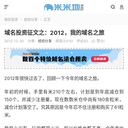



域名投资
经验分享
正文


域名投资征文之：2012，我的域名之旅
2012-12-30
分类：
经验分享
阅读(3315)
评论(0)
赞(
0
)

2012年很快过去了，回顾一下今年的域名之旅。
年初的时候，手里有米210个左右，计划是到年底减仓到
150个，并减少注册量。现在数数米仓中尚有180余粒米，
减仓计划落空了。究其原因是今年忍不住注册和购买了61粒
米。