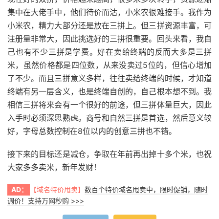
集中在大佬手中，他们待价而沽，小米农很难接手。我作为
小米农，精力大部分还是放在三拼上。但三拼资源丰富，可
注册量非常大，因此挑选好的三拼很重要。回头来看，我自
己也有不少三拼是学费。好在卖给终端的反而大多是三拼
米，虽然价格都是四位数，从来没卖过5位的，但信心增加
了不少。而且三拼意义多样，往往卖给终端的时候，才知道
终端有另一层含义，也是终端自创的，自己根本想不到。我
相信三拼将来会有一个很好的前途，但三拼体量巨大，因此
入手时必须深思熟虑。商号和自然三拼是首选，然后意义较
好，字母总数控制在8位以内的创意三拼也不错。
接下来的目标还是减仓，争取在年前再出掉十多个米，也祝
大家多多卖米，新年发财！
AD：
【域名特价甩卖】
数百个特价域名甩卖中，限时促销，随时
调价！支持万网秒购 >>>