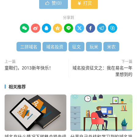
赞(
0
)
打赏


分享到









三拼域名
域名投资
征文
玩米
米农
上一篇
下一篇
童鞋们，2013新年快乐！
域名投资征文之：我在易名一年
里想到的
相关推荐
域名在什么情况下转移会损失续
分享自己总结和学习到的域名技