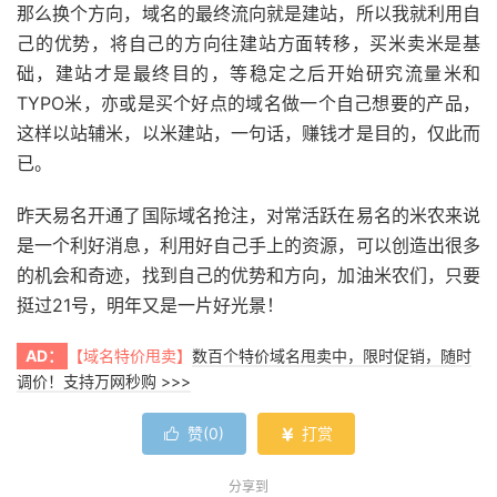
那么换个方向，域名的最终流向就是建站，所以我就利用自
己的优势，将自己的方向往建站方面转移，买米卖米是基
础，建站才是最终目的，等稳定之后开始研究流量米和
TYPO米，亦或是买个好点的域名做一个自己想要的产品，
这样以站辅米，以米建站，一句话，赚钱才是目的，仅此而
已。
昨天易名开通了国际域名抢注，对常活跃在易名的米农来说
是一个利好消息，利用好自己手上的资源，可以创造出很多
的机会和奇迹，找到自己的优势和方向，加油米农们，只要
挺过21号，明年又是一片好光景！
AD：
【域名特价甩卖】
数百个特价域名甩卖中，限时促销，随时
调价！支持万网秒购 >>>
赞(
0
)
打赏


分享到