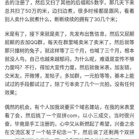
去的注册了，然后又扫了其他的后缀和5数字，那几天下来
总共扫了50万的米，边扫边煮，很多时候都是跟风，看着
别人卖什么就煮什么，断断续续的拥有了30几个米；
米是有了，接下来就是卖了，先发布出售信息，然后又屁颠
屁颠的去加QQ群，每天在群里喊卖米了卖米了，然后就等
那只撞树的兔子，就这样等了三个月，也喊了三个月，根本
就没人鸟，自己也越来越郁闷，为什么呢，难道是宣传不够
力度吗？不行，得加大宣传力度，然后就做米表，加友链，
交米友，开微博，发帖子，多加群，一元拍等等，基本上能
试过的手段都试过了，除了亏本卖了几个一元拍，没有任何
效果；
偶然的机会，有个人加我说要买个域名建站，在我的米表里
看了会，然后挑了一个双拼com，以小三成交，当时很兴
奋，毕竟是手工注册的，心中又从新燃起了希望，兴奋之余
在交流区发了一个帖子纪念一下，然后说了还剩两个双拼