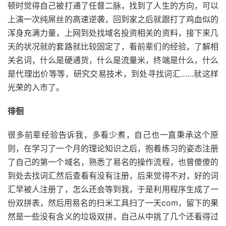
顿时觉得自己被打通了任督二脉，找到了人生的方向，可以
上演一次纯屌丝的高速逆袭，回到家之后就跟打了鸡血似的
浑身充满力量，上网到处找域名投资相关的资料，接下来几
天的状况就的套路就比较固定了，看前辈们的经验，了解相
关名词，什么是硬通货，什么是流量米，终端是什么，什么
是代理出价等等，研究交易技术，到处寻找词汇……就这样
光荣的入市了。
徘徊
很多前辈经验告诉我，多看少煮，自己也一直秉承这个原
则，在学习了一个月的理论知识之后，抱着练习的姿态注册
了自己的第一个域名，熟悉了易名的操作流程，也曾傻傻的
到处去找词汇然后查看有没有注册，后来觉得不对，好的词
汇早被人注册了，怎么还会等到我，于是利用程序生成了一
份双拼表，然后用易名的扫米工具扫了一天com，留下的果
然是一些没有含义的垃圾双拼，自己从中挑了几个还看得过