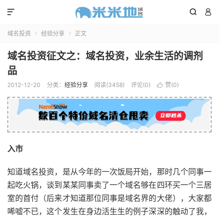



域名投资
经验分享
正文


域名投资征文之：域名投资，业余生活的调剂
品
2012-12-20
分类：
经验分享
阅读(3458)
评论(0)
赞(
0
)

入市
知道域名投资，是从今年的一次饭局开始，那时几个同事一
起吃火锅，谈到某某同事卖了一个域名够在四环买一个三居
室的首付（后来才知道那位同事是域名界的大佬），大家都
唏嘘不已，这个发生在身边活生生的例子深深的触动了我，