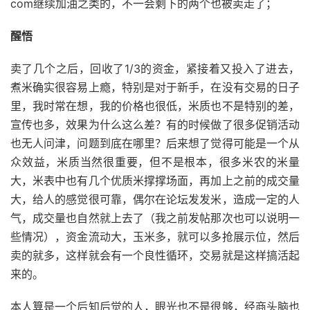
com继续加油之类的，不一会剩下的两个也被卖走了；
醒悟
卖了几个之后，回收了1/3的资金，紧接着又投入了进去，
煮米确实很容易上瘾，特别是对于新手，在没有交易的日子
里，我时常在想，我的价格也很低，米质也不是特别的差，
宣传也多，效果为什么这么差？有的时候做了很多促销活动
也无人问津，问题到底在哪里？后来想了觉得可能是一个从
众效益，米质当然很重要，但不是根本，很多米农的米量
大，米表中也有几个优质米撑撑场面，再加上之前的成交量
大，给人的感觉很可靠，偶尔在论坛发发米，造成一定的人
气，成交量也自然就上去了（我之前发帖那次也可以说明一
些情况），资金流动大，玉米多，就可以多抢展示位，然后
卖的就多，这样就会有一个良性循环，交易就是这样搞活起
来的。
本人算是一个后知后觉的人，眼光也不是很够，经商头脑也