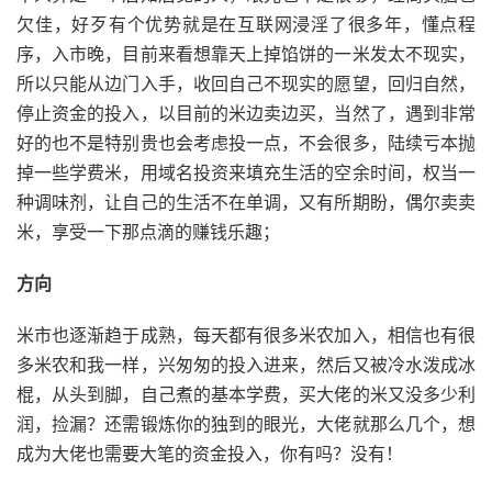
欠佳，好歹有个优势就是在互联网浸淫了很多年，懂点程
序，入市晚，目前来看想靠天上掉馅饼的一米发太不现实，
所以只能从边门入手，收回自己不现实的愿望，回归自然，
停止资金的投入，以目前的米边卖边买，当然了，遇到非常
好的也不是特别贵也会考虑投一点，不会很多，陆续亏本抛
掉一些学费米，用域名投资来填充生活的空余时间，权当一
种调味剂，让自己的生活不在单调，又有所期盼，偶尔卖卖
米，享受一下那点滴的赚钱乐趣；
方向
米市也逐渐趋于成熟，每天都有很多米农加入，相信也有很
多米农和我一样，兴匆匆的投入进来，然后又被冷水泼成冰
棍，从头到脚，自己煮的基本学费，买大佬的米又没多少利
润，捡漏？还需锻炼你的独到的眼光，大佬就那么几个，想
成为大佬也需要大笔的资金投入，你有吗？没有！