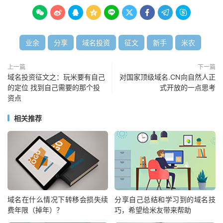









业余
分享
域名投资
征文
新手
米农
上一篇
下一篇
域名投资征文之：玩米要有自己
对国家顶级域名.CN向自然人正
的定位 找到自己需要的那个投
式开放的一点思考
资点
相关推荐
域名在什么情况下转移会损失续
分享自己总结和学习到的域名技
费年限（掉年）？
巧，希望给米友带来帮助