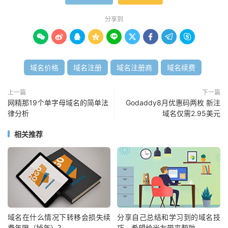
分享到









域名价格
域名注册
域名注册商
域名续费
上一篇
下一篇
网精那19个单字母域名的简单法
Godaddy8月优惠码两枚 新注
律分析
域名仅需2.95美元
相关推荐
域名在什么情况下转移会损失续
分享自己总结和学习到的域名技
费年限（掉年）？
巧，希望给米友带来帮助