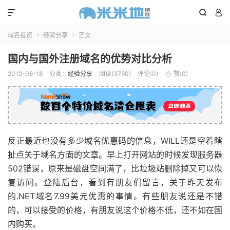



域名投资
经验分享
正文


国内与国外注册域名的优势对比分析
2012-08-18
分类：
经验分享
阅读(3760)
评论(0)
赞(
0
)

反正最近也没有多少域名优惠码的信息，WILL还是空着瞎
扯点关于域名方面的文章。早上打开网站的时候发现服务器
502错误，原来是磁盘空间满了，比垃圾站删除掉又可以恢
复访问。登陆后台，看到有朋友们留言，关于昨天发布
的.NET域名7.99美元优惠的事情。有些朋友说还是不错
的，可以接受的价格，有朋友说这个价格不低，还不如在国
内购买。