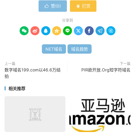
赞(
0
)
打赏


分享到









NET域名
域名趋势
上一篇
下一篇
数字域名199.com以46.6万结
PIR欲开放.Org短字符域名
拍
相关推荐