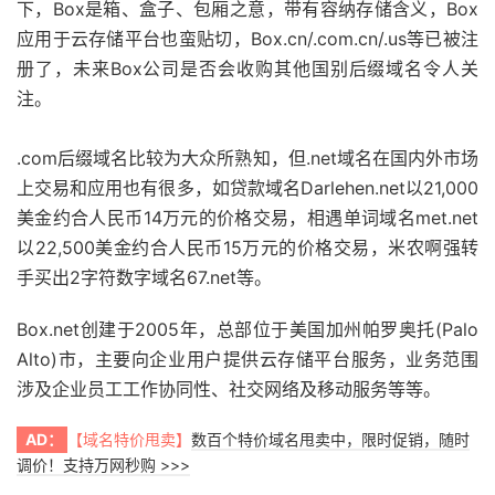
下，Box是箱、盒子、包厢之意，带有容纳存储含义，Box
应用于云存储平台也蛮贴切，Box.cn/.com.cn/.us等已被注
册了，未来Box公司是否会收购其他国别后缀域名令人关
注。
.com后缀域名比较为大众所熟知，但.net域名在国内外市场
上交易和应用也有很多，如贷款域名Darlehen.net以21,000
美金约合人民币14万元的价格交易，相遇单词域名met.net
以22,500美金约合人民币15万元的价格交易，米农啊强转
手买出2字符数字域名67.net等。
Box.net创建于2005年，总部位于美国加州帕罗奥托(Palo
Alto)市，主要向企业用户提供云存储平台服务，业务范围
涉及企业员工工作协同性、社交网络及移动服务等等。
AD：
【域名特价甩卖】
数百个特价域名甩卖中，限时促销，随时
调价！支持万网秒购 >>>