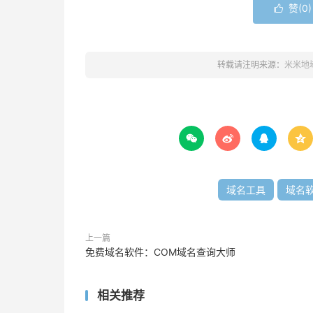
赞(
0
)

转载请注明来源：
米米地




域名工具
域名
上一篇
免费域名软件：COM域名查询大师
相关推荐