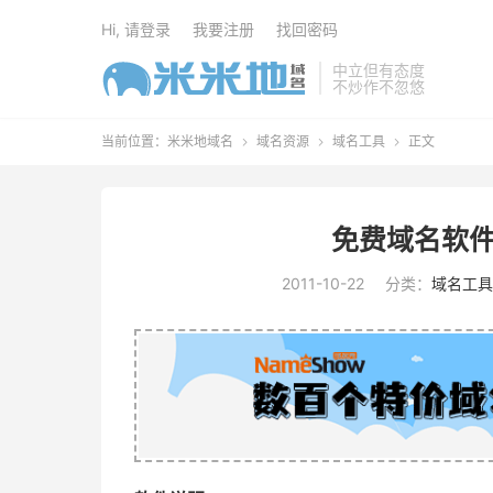
Hi, 请登录
我要注册
找回密码
中立但有态度
不炒作不忽悠
当前位置：
米米地域名
域名资源
域名工具
正文



免费域名软件
2011-10-22
分类：
域名工具