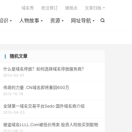

域名秀
抢注预订
微观点
文章归档
知识
人物故事
资源
网址导航

随机文章
什么是域名停放？如何选择域名停放服务商？
2014-03-07
伟哥的力量 .CN域名即将重回600万
2012-10-18
全球第一域名交易平台Sedo 国外域名商介绍
2013-04-03
被盗域名LLLL.Com被低价甩卖 投资人险些买到脏物
2012-08-21