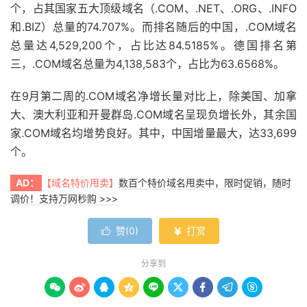
个，占其国家五大顶级域名（.COM、.NET、.ORG、.INFO
和.BIZ）总量的74.707%。而排名随后的中国，.COM域名
总量达4,529,200个，占比达84.5185%。德国排名第
三，.COM域名总量为4,138,583个，占比为63.6568%。
在9月第二周的.COM域名净增长量对比上，除美国、加拿
大、澳大利亚和开曼群岛.COM域名呈现负增长外，其余国
家.COM域名均增势良好。其中，中国增量最大，达33,699
个。
AD：
【域名特价甩卖】
数百个特价域名甩卖中，限时促销，随时
调价！支持万网秒购 >>>
赞(
0
)
打赏


分享到








