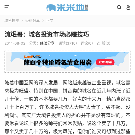



域名投资
经验分享
正文


流氓哥：域名投资市场必赚技巧
2011-08-02
分类：
经验分享
阅读(3710)
评论(0)
赞(
0
)

随着中国互网的深入发展，网站越来越被企业重视，域名需
求极为旺盛。特别在中国，拼音类的域名在近几年内涨了近
几十倍，一般的基本都要几万，好点的十来万，精品当然都
几十上百万了，许多域名投资人大呼”太贵了，买不起、没
利润”。其实广大域名投资人的担心并不是没有道理的，不
要常看论坛上很多的帅哥们常常发贴，说这个卖了十几万，
那个又卖了几十万的，极为风光，但你们谁又可想到过那些