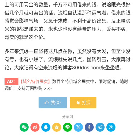
上的可用现金的数量，千万不可用借来的钱，说啥眼光很好
借几个月就可卖出的话，流氓自认没那种运气啦，借来的钱
感觉会影响气场，又急于求成，不利于高价出售，反正咱买
米的钱都是赚来的，米也少也没有续费的压力，爱买不买，
哥卖的就是这个价。
多年来流氓一直坚持这几点在做，虽然没有大发，但至少没
有亏，也有小赚了。流氓就先说几点，抛砖引玉，大家再讨
论，大家记得有空来流氓的博客800dns.com来坐坐喔。
AD：
【域名特价甩卖】
数百个特价域名甩卖中，限时促销，随时
调价！支持万网秒购 >>>
赞(
0
)
打赏


分享到








