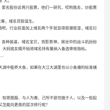
速扩大。
、爱名股份这两只股票，他们一研究，哎哟我去，炒股票
众筹，域名贷款诞生。
酒吧，行业前面加上域名两个字就显得很潮很湿，域名衍
，各种装逼，域名宝贝，背影男神，屌丝中的战斗机纷纷
，大妈挑女婿开始将域名持有量纳入备选审核指标。
…
大湖中能养大鱼，如果在大江大湖里也以小鱼塘的标准捕
、知恩图报、与人为善、己所不欲勿施于人，以及一些起
又怎能向更高的层次修行呢？