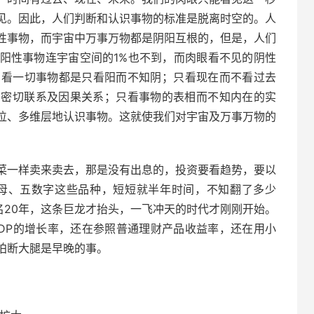
见。因此，人们判断和认识事物的标准是脱离时空的。人
性事物，而宇宙中万事万物都是阴阳互根的，但是，人们
阳性事物连宇宙空间的1%也不到，而肉眼看不见的阴性
们看一切事物都是只看阳而不知阴；只看现在而不看过去
的密切联系及因果关系；只看事物的表相而不知内在的实
位、多维层地认识事物。这就使我们对宇宙及万事万物的
菜一样卖来卖去，那是没有出息的，投资要看趋势，要以
声母、五数字这些品种，短短就半年时间，不知翻了多少
名20年，这条巨龙才抬头，一飞冲天的时代才刚刚开始。
DP的增长率，还在参照普通理财产品收益率，还在用小
拍断大腿是早晚的事。