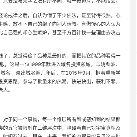
，只要是与先学之法有所不同，就一概排斥，不能接受。
经论戒律之后，自认为懂了不少佛法，甚至背得很熟，心
生嫉，放不下自己的架子向别人请教。有傲慢心的人认为
比自己强的却心生嫉妒，甚至千方百计找一些理由去攻击
钱了，总觉得这个品种是最好的，而把其它的品种看得一
服，这是一位1999年就进入域名投资领域，与姚劲波、
域名，淡出域名圈几年后，在2015年9月，抱着重新学
投资思路，参与了批量米的热潮，快进快出，获利不菲。
老人。
，对于同一个事物，每一个维层所看到或感知到的结果都
类的五官被限制在三维层次中，障碍着自己对宇宙真相及
。时间有过去、现在、未来。我们的肉眼只能看见这一秒