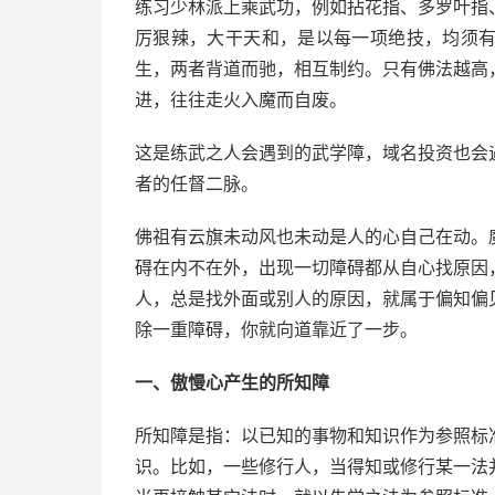
练习少林派上乘武功，例如拈花指、多罗叶指
厉狠辣，大干天和，是以每一项绝技，均须
生，两者背道而驰，相互制约。只有佛法越高
进，往往走火入魔而自废。
这是练武之人会遇到的武学障，域名投资也会
者的任督二脉。
佛祖有云旗未动风也未动是人的心自己在动。
碍在内不在外，出现一切障碍都从自心找原因
人，总是找外面或别人的原因，就属于偏知偏
除一重障碍，你就向道靠近了一步。
一、傲慢心产生的所知障
所知障是指：以已知的事物和知识作为参照标
识。比如，一些修行人，当得知或修行某一法