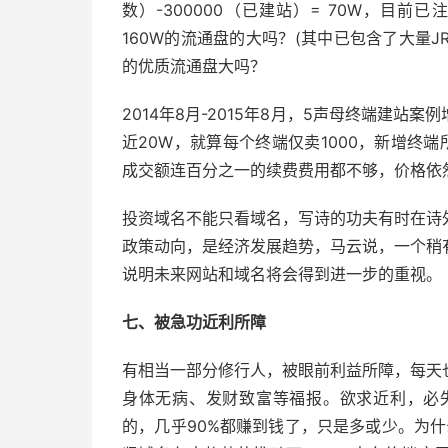
数）-300000（已建站）= 70W，目前已
160W的流通盘的大吗？(其中已包含了大量JR 
的优质流通盘大吗？
2014年8月-2015年8月，5声母终端建站
近20W，就算每个终端仅卖1000，新增终
成交额连百分之一的续费费用都不够，价格依
投资域名不能只看域名，写诗的功夫有时在诗
政策动向，是经济发展趋势，马云说，一个稍
说明未来网站和域名将会得到进一步的重视。
七、被急功近利所障
有相当一部分修行人，被眼前利益所障，每天
身体无病、发财致富等福报。欲求近利，必失
的，几乎90%都赚到钱了，只是多或少。为什么