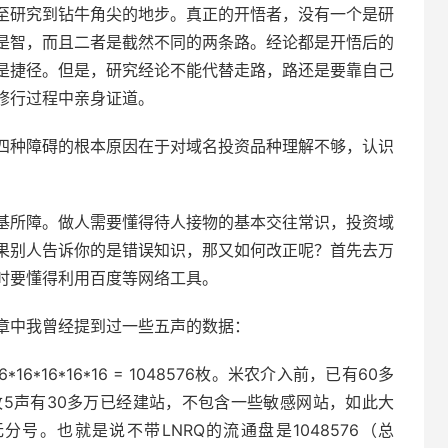
至研究到钻牛角尖的地步。真正的开悟者，没有一个是研
是智，而且二者是截然不同的两条路。经论都是开悟后的
是捷径。但是，研究经论不能代替走路，路还是要靠自己
修行过程中亲身证道。
四种障碍的根本原因在于对域名投资品种理解不够，认识
基所障。做人需要懂得待人接物的基本交往常识，投资域
果别人告诉你的是错误知识，那又如何改正呢？首先去万
时要懂得利用百度等网络工具。
文章中我曾经提到过一些五声的数据：
6*16*16*16 = 1048576枚。米农介入前，已有60多
万枚5声有30多万已经建站，不包含一些敏感网站，如此大
号。也就是说不带LNRQ的流通盘是1048576（总