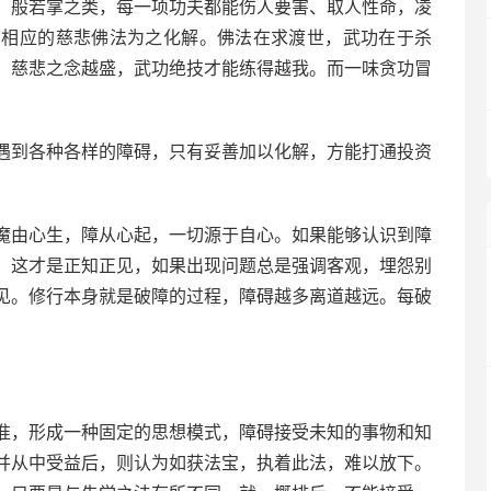
、般若掌之类，每一项功夫都能伤人要害、取人性命，凌
有相应的慈悲佛法为之化解。佛法在求渡世，武功在于杀
，慈悲之念越盛，武功绝技才能练得越我。而一味贪功冒
遇到各种各样的障碍，只有妥善加以化解，方能打通投资
魔由心生，障从心起，一切源于自心。如果能够认识到障
，这才是正知正见，如果出现问题总是强调客观，埋怨别
见。修行本身就是破障的过程，障碍越多离道越远。每破
准，形成一种固定的思想模式，障碍接受未知的事物和知
并从中受益后，则认为如获法宝，执着此法，难以放下。