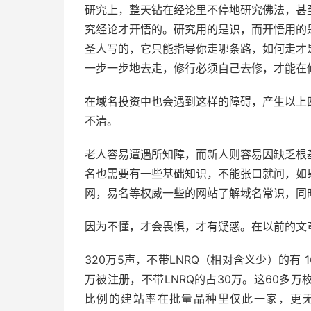
研究上，整天钻在经论里不停地研究佛法，甚
究经论才开悟的。研究用的是识，而开悟用的
圣人写的，它只能指导你走哪条路，如何走才
一步一步地去走，修行必须自己去修，才能在
在域名投资中也会遇到这样的障碍，产生以上
不清。
老人容易遭遇所知障，而新人则容易因缺乏根
名也需要有一些基础知识，不能张口就问，如
网，易名等权威一些的网站了解域名常识，同
​因为不懂，才会畏惧，才有疑惑。在以前的
320万5声，不带LNRQ（相对含义少）的有 16*1
万被注册，不带LNRQ的占30万。这60多
比例的建站率在批量品种里仅此一家，更无分