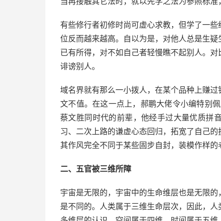
当再接触其它法时，就以先学之法为参照标准
有些修行者初修时尚可虚心求教，但学了一些
位反而越来越高。自以为是，对他人总是生疑
已有所得，对不如自己者轻慢瞧不起别人。对
诽谤别人。
域名界就有那么一小拨人，在某个品种上赚过
文不值。在这一点上，郝鹏大佬令小编特别佩
蔡文胜同时代的前辈，他经手过大量优质拼音
习、二次上路的谦虚心态回归，拓宽了自己的
其作风完全不同于某些固步自封，装模作样的
二、五官被三维所障
宇宙是无限的，宇宙中的生命维层也是无限的
是不同的。人类属于三维生命层次，因此，人
多维层的认识。空间属于四维，时间属于五维