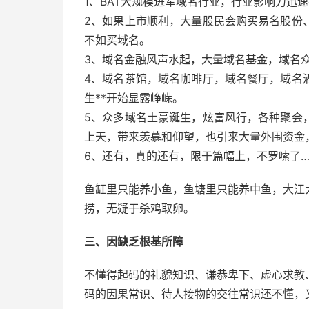
1、BAT大规模进军域名行业，行业影响力迅
2、如果上市顺利，大量股民会购买易名股份
不如买域名。
3、域名金融风声水起，大量域名基金，域名
4、域名茶馆，域名咖啡厅，域名餐厅，域名
生**开始显露峥嵘。
5、众多域名土豪诞生，炫富风行，各种聚会
上天，带来羡慕和仰望，也引来大量外围资金
6、还有，真的还有，限于篇幅上，不罗嗦了…
鱼缸里只能养小鱼，鱼塘里只能养中鱼，大江
捞，无疑于杀鸡取卵。
三、因缺乏根基所障
不懂得起码的礼貌知识、谦恭卑下、虚心求教
码的因果常识、待人接物的交往常识还不懂，