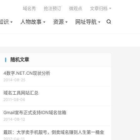

域名秀
抢注预订
微观点
文章归档
知识
人物故事
资源
网址导航

随机文章
4数字.NET.CN现状分析
2014-08-25
域名工具网站汇总
2011-08-06
Gmail宣布正式支持IDN域名信箱
2014-08-12
戴跃：大学卖手机靓号，倒卖域名赚到人生第一桶金
2017-04-11