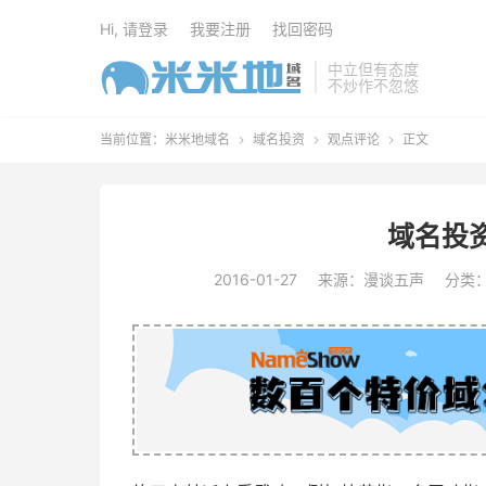
Hi, 请登录
我要注册
找回密码
中立但有态度
不炒作不忽悠
当前位置：
米米地域名
域名投资
观点评论
正文



域名投
2016-01-27
来源：漫谈五声
分类