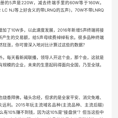
注册的5声是220W，减去终端手里的60W等于160W。
LC NJ等上好含义的带LRNQ的五声)，70W不带LNRQ
案例增加了10W多，以此速度发展，2016年新增5声终端将接
端所产生的交易额，给5声母续费绰绰有余。很多品种终端
然狂涨，你可曾深入地对比计算过这些的数据？
外。每天看新闻联播，领导人开这个会，那个会，这就是
有规模的企业，未来的生意起码得面向全国，乃至全球。
也烧香拜佛，磕头念经，但求的是全家平安、消灾免难、
远利。2015年玩主流域名品种(主流品种、主流后辍)
有10%赚不到钱，因为这10%是“接盘侠”？但当这些中