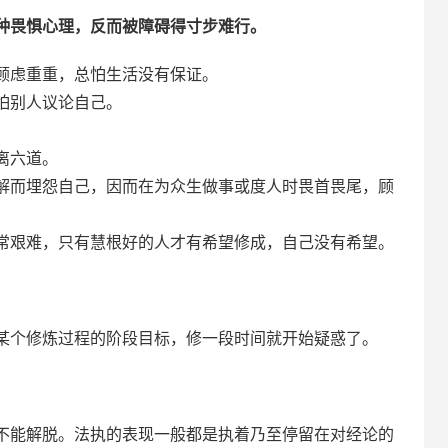
种畏惧心理，反而被障碍得寸步难行。
顾虑重重，总怕生活没有保证。
怕别人议论自己。
离六道。
解而埋怨自己，因而在为众生做事或度人时畏首畏尾，顾
常艰难，只有慧根好的人才有希望修成，自己没有希望。
某个修炼过程的阶段目标，修一段时间就开始疑惑了。
不能解脱。法执的表现一般都是执着乃至停留在对经论的