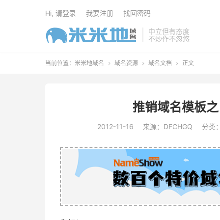
Hi, 请登录
我要注册
找回密码
中立但有态度
不炒作不忽悠
当前位置：
米米地域名
域名资源
域名文档
正文



推销域名模板之
2012-11-16
来源：DFCHGQ
分类