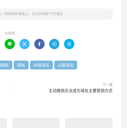
名
»
推销域名模板之：针对终端掉下的域名
分享到





销模板
模板
终端域名
过期域名
下一篇
主动推销无法成为域名主要营销方式