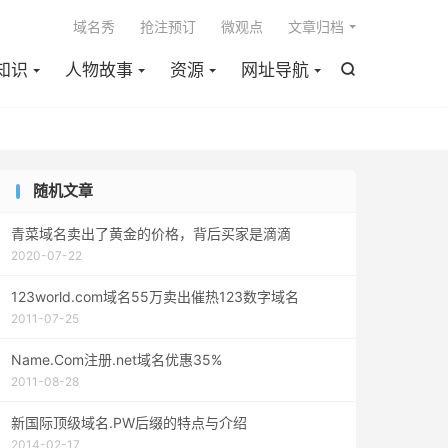

域名秀
抢注预订
微观点
文章归档
知识
人物故事
资源
网址导航

随机文章
青菜域名卖出了黄金的价格，背后买家是滴滴
2020-07-22
123world.com域名55万卖出催热123数字域名
2011-07-25
Name.Com注册.net域名优惠35%
2011-08-28
新国际顶级域名.PW后缀的特点与介绍
2014-02-17