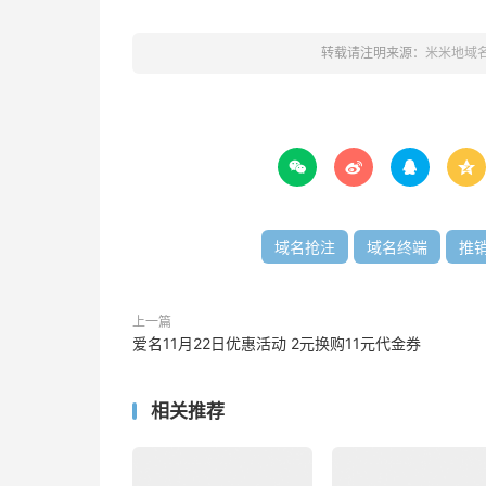
转载请注明来源：
米米地域




域名抢注
域名终端
推
上一篇
爱名11月22日优惠活动 2元换购11元代金券
相关推荐