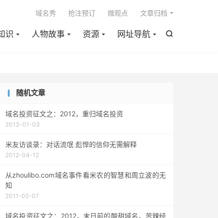

域名秀
抢注预订
微观点
文章归档
知识
人物故事
资源
网址导航

随机文章
域名投资征文之：2012，重归域名投资
2013-01-03
米友访谈录：对话流氓 彪悍的信仰无需解释
2012-04-12
从zhoulibo.com域名事件看米农的智慧和周立波的无
知
2011-05-07
域名投资征文之：2012，末日前的酸甜域名，苦辣经