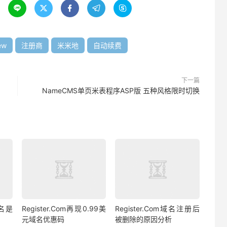





ew
注册商
米米地
自动续费
下一篇
NameCMS单页米表程序ASP版 五种风格限时切换
域名是
Register.Com再现0.99美
Register.Com域名注册后
元域名优惠码
被删除的原因分析