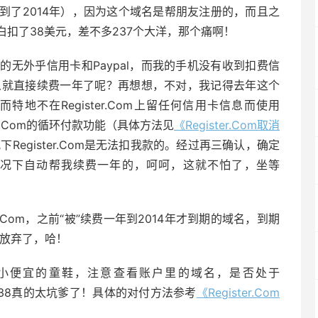
到了2014年），因为这个域名是帮朋友注册的，而且之
扣了38美元，差不多237个大洋，那个痛啊！
无外乎信用卡和Paypal，而我的手机没有收到扣费信
怎么就直接续费一年了呢？再想想，不对，我记得去年这个
费而特地不在Register.Com上留任何信用卡信息而使用
ster.Com的循环付款功能（具体方法见
《Register.Com取消
Register.Com是无法扣我款的。经过再三确认，确定
费用的情况下自动帮我续费一年的，呵呵，这就不怕了，坐等
r.Com，之前“被”续费一年到2014年才到期的域名，到期
om放弃了，哈！
.Com小便宜的童鞋，注意查看账户里的域名，是否处于
竟$38真的太坑爹了！具体的对付方法参考
《Register.Com