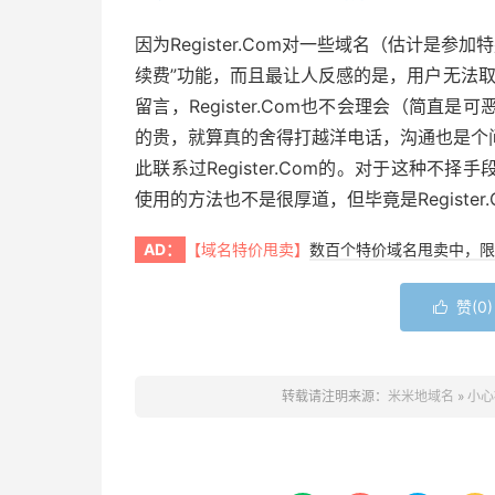
因为Register.Com对一些域名（估计是参
续费”功能，而且最让人反感的是，用户无法取消Sa
留言，Register.Com也不会理会（简
的贵，就算真的舍得打越洋电话，沟通也是个
此联系过Register.Com的。对于这种
使用的方法也不是很厚道，但毕竟是Register
AD：
【域名特价甩卖】
数百个特价域名甩卖中，限
赞(
0
)

转载请注明来源：
米米地域名
»
小心