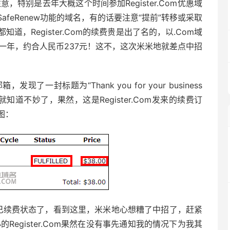
注意，特别是去年大概这个时间参加Register.Com优惠域
feRenew功能的域名，有的话要注意“提前”转移或采取
家都知道，Register.Com的续费贵是出了名的，以.Com域
38美元一年，约合人民币237元！这不，这次米米地就差点中招
封标题为“Thank you for your business
个标题就知道不妙了，果然，这是Register.Com发来的续费订
图：
”，也即是已续费状态了，看到这里，米米地心想糟了中招了，赶紧
心的Register.Com果然在没有事先通知我的情况下为我其