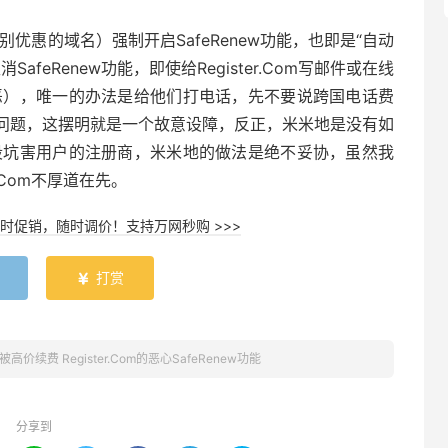
加特别优惠的域名）强制开启SafeRenew功能，也即是“自动
feRenew功能，即使给Register.Com写邮件或在线
直是可恶），唯一的办法是给他们打电话，先不要说跨国电话费
问题，这摆明就是一个故意设障，反正，米米地是没有如
不择手段坑害用户的注册商，米米地的做法是绝不妥协，虽然我
.Com不厚道在先。
时促销，随时调价！支持万网秒购 >>>
打赏

被高价续费 Register.Com的恶心SafeRenew功能
分享到