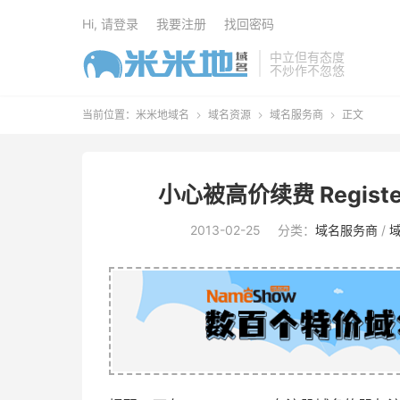
Hi, 请登录
我要注册
找回密码
中立但有态度
不炒作不忽悠
当前位置：
米米地域名
域名资源
域名服务商
正文



小心被高价续费 Registe
2013-02-25
分类：
域名服务商
/