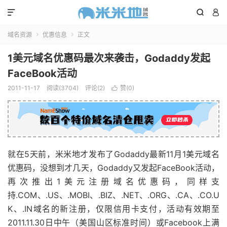



域名资源
优惠信息
正文


1美元域名优惠码最次来袭击，Godaddy发起
FaceBook活动
2011-11-17
阅读(3704)
评论(2)
赞(
0
)

就在5天前，米米地才发布了Godaddy最新11月1美元域名
优惠码，没想到才几天，Godaddy又发起FaceBook活动，
再次推出1美元注册域名优惠码，同样支
持.COM、.US、.MOBI、.BIZ、.NET、.ORG、.CA、.CO.U
K、.IN域名的新注册，仅限信用卡支付，活动有效期至
2011.11.30日中午（美国山区标准时间）或Facebook上满