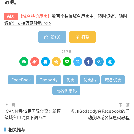
道吧。
AD：
【域名特价甩卖】
数百个特价域名甩卖中，限时促销，随时
调价！支持万网秒购 >>>
赞(
0
)
打赏


分享到









FaceBook
Godaddy
优惠
优惠码
域名优惠
域名优惠码
上一篇
下一篇
ICANN第42届国际会议：新顶
参加Godaddy在Facebook的活
级域名申请费下调75%
动获取域名优惠码教程
相关推荐