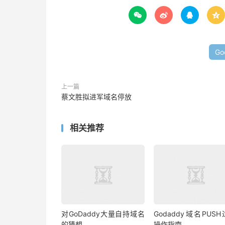




G
上一篇
蔡文胜拟进军域名停放
相关推荐
对GoDaddy大量自持域名
Godaddy域名PUS
的猜想
操作指南