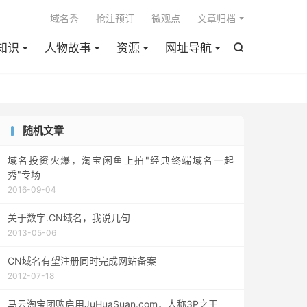

域名秀
抢注预订
微观点
文章归档
知识
人物故事
资源
网址导航

随机文章
域名投资火爆，淘宝闲鱼上拍"经典终端域名一起
秀"专场
2016-09-04
关于数字.CN域名，我说几句
2013-05-06
CN域名有望注册同时完成网站备案
2012-07-18
马云淘宝团购启用JuHuaSuan.com，人称3P之王