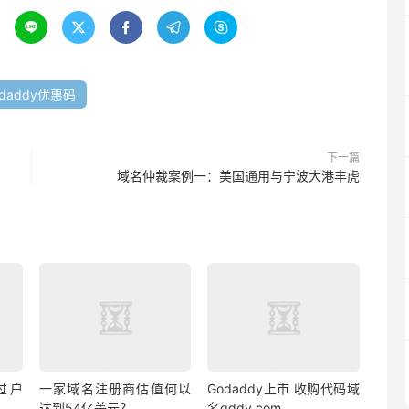





odaddy优惠码
下一篇
域名仲裁案例一：美国通用与宁波大港丰虎
H过户
一家域名注册商估值何以
Godaddy上市 收购代码域
达到54亿美元？
名gddy.com