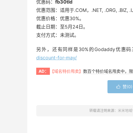
优惠码：
fb30tld
优惠范围：适用于.COM，.NET, .ORG, .BIZ, 
优惠价格：优惠30%。
截止日期：至5月24日。
支付方式：未测试。
另外，还有同样是30%的Godaddy优惠
discount-for-may/
AD：
【域名特价甩卖】
数百个特价域名甩卖中，限
赞(
0
)

转载请注明来源：
米米地域