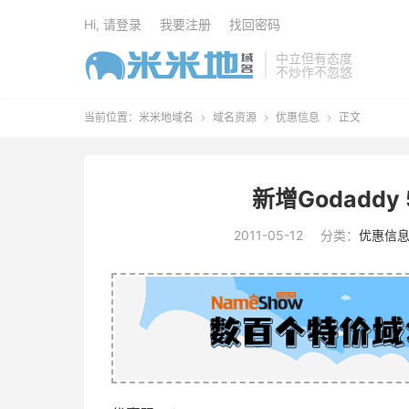
Hi, 请登录
我要注册
找回密码
中立但有态度
不炒作不忽悠
当前位置：
米米地域名
域名资源
优惠信息
正文



新增Godadd
2011-05-12
分类：
优惠信