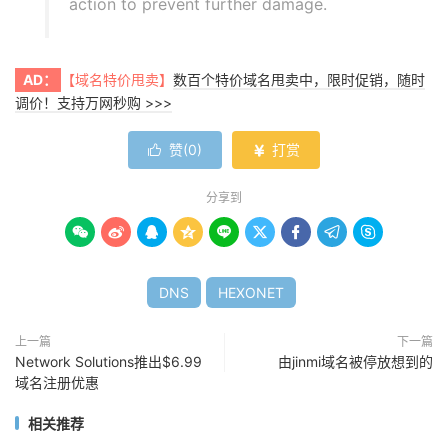
action to prevent further damage.
AD：
【域名特价甩卖】
数百个特价域名甩卖中，限时促销，随时
调价！支持万网秒购 >>>
赞(
0
)
打赏


分享到









DNS
HEXONET
上一篇
下一篇
Network Solutions推出$6.99
由jinmi域名被停放想到的
域名注册优惠
相关推荐