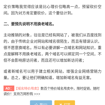
定价策略我觉得应该是比心理价位略高一点，预留砍价空
间。因为对方肯定要砍价，这个要估计到。
二、要预先说明不用换老域名。
主动推销的对象，往往是已经有网站了，被我们从百度找到
的，由于传统企业对网站和域名很陌生，而且有错误认识，
很不愿意换域名。所以有必要讲解一点域名和网站知识，重
点是解释不用换老域名，两个域名可以绑定同一个空间，不
但不会影响原访问者，而且还可以增加新访问者；
或者新域名可以用于建立相关网站，增强企业网络营销力
量。总之，要让他们明确知道，增加新域名有益无害。
AD：
【域名特价甩卖】
数百个特价域名甩卖中，限时促销，随时
调价！支持万网秒购 >>>
赞(
0
)
打赏

