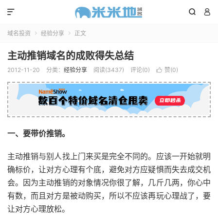



域名投资
经验分享
正文


主动推销域名的成败得失总结
2012-11-20
分类：
经验分享
阅读(3437)
评论(0)
赞(
0
)

一、要带价推销。
主动推销与别人找上门来买是完全不同的。应该一开始就明
确标价，让对方心理有个底，避免对方应疑惧而失去成交机
会。因为主动推销的对象情况你很了解，几斤几两，你心中
有数，而且对方是被动购买，所以不应该再玩心理战了，要
让对方心理放松。