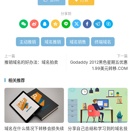
分享到









主动推销
域名推销
域名销售
终端域名
上一篇
下一篇
推销域名的好办法：域名拍卖
Godaddy 2012黑色星期五优惠
1.99美元转移.COM
相关推荐
域名在什么情况下转移会损失续
分享自己总结和学习到的域名技