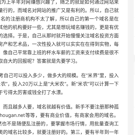
时因为上半年对网赚感兴趣了，随之的就是如何通过网站来
量行的，而域名对网站的推广又是有利的。所以，自己就
域名的注册商机构不太了解，所以自己的第一个域名是在
其他的机构要好一些，尤其是想玩域名赚钱的，更是有优
的选择。于是，自己从那时就开始慢慢关注域名投资方面
房产和艺术品，一次性投入就可以实实在在得到实物，每
，像自己平常靠上班的杯水车薪的工资来支付续费是很不
取自大的回报呢？答案就是先要学习。
考自己可以投入多少，做多大的规模。在“米界”里，投入
米农”，投入20万以上是“大米农”。新“米农”可以计算一下
于亏得太厉害或钱全打了水漂。
，而且越多人要，域名就越有价值。新手不要注册那种孤
shougan.net等等，要有商业价值，有商家会用的域名。
当然也不是随便乱注册的，要掌握市场行情，用批量查询工
类的域名比较多，就要注册好的。第三，要有半年到一年