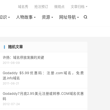

域名秀
抢注预订
微观点
文章归档
知识
人物故事
资源
网址导航

随机文章
许扬：域名停放发展的关键
2011-06-09
Godaddy $5.99优惠码：注册.com域名，免费
送.info域名
2011-06-21
Godaddy7月底2.95美元注册或转移.COM域名优惠
码
2012-07-24