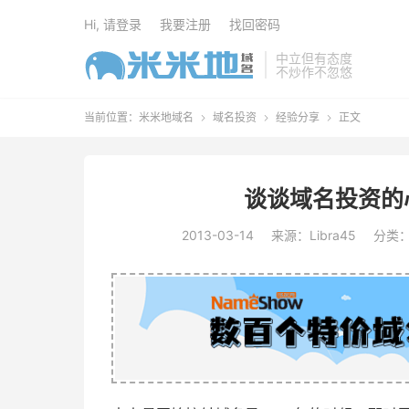
Hi, 请登录
我要注册
找回密码
中立但有态度
不炒作不忽悠
当前位置：
米米地域名
域名投资
经验分享
正文



谈谈域名投资的
2013-03-14
来源：Libra45
分类