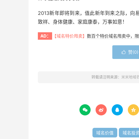
2013新年即将到来，值此新年到来之际，
致祥、身体健康、家庭康泰，万事如意！
AD：
【域名特价甩卖】
数百个特价域名甩卖中，限
赞(
0
)

转载请注明来源：
米米地域




域名价值
域名投