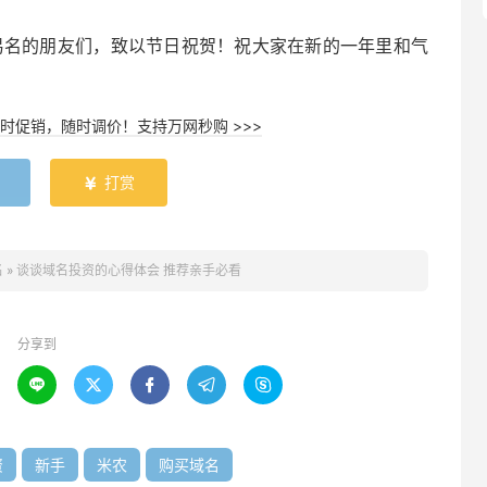
向易名的朋友们，致以节日祝贺！祝大家在新的一年里和气
时促销，随时调价！支持万网秒购 >>>
打赏

名
»
谈谈域名投资的心得体会 推荐亲手必看
分享到





资
新手
米农
购买域名