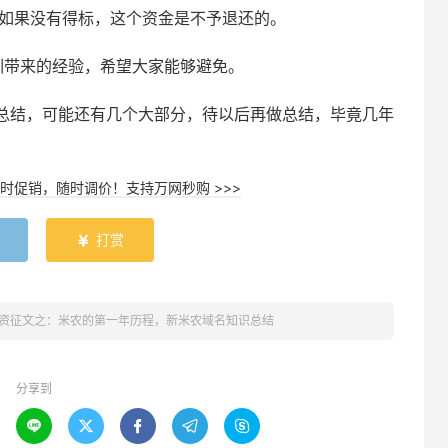
，如果没有得标，这个资金是不予退还的。
训带来的经验，希望大家能够避免。
总结，可能还有几个大部分，待以后再做总结，毕竟几年
时促销，随时调价！支持万网秒购 >>>
打赏

资征文之：米农的第一年历程，新米农域名知识总结
分享到




