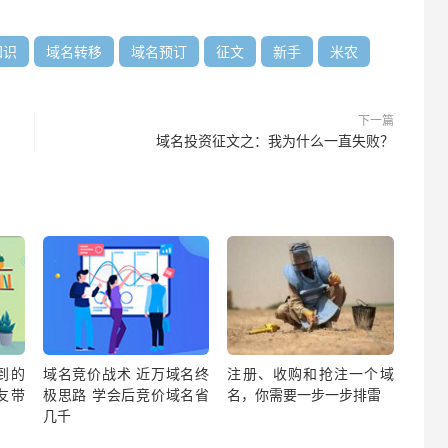
知识
域名转移
域名预订
征文
新手
米农
下一篇
域名投资征文之：我为什么一直失败？
到的
域名竞价战术 近万域名终
注册、收购和抢注一个域
友带
极思路 学会后竞价域名省
名，你需要一步一步排雷
几千