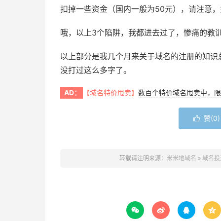
扣掉一些资金（国内一般为50元），请注意
哦，以上3个陷阱，我都进去过了，惨痛的教
以上部分是我几个月来关于域名的注册的知识
没打过这么多字了。
AD：
【域名特价甩卖】
数百个特价域名甩卖中，限
赞(
0
)

转载请注明来源：
米米地域名
»
域名投



