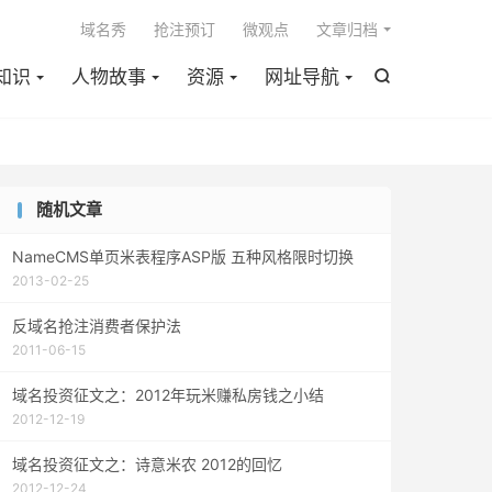

域名秀
抢注预订
微观点
文章归档
知识
人物故事
资源
网址导航

随机文章
NameCMS单页米表程序ASP版 五种风格限时切换
2013-02-25
反域名抢注消费者保护法
2011-06-15
域名投资征文之：2012年玩米赚私房钱之小结
2012-12-19
域名投资征文之：诗意米农 2012的回忆
2012-12-24