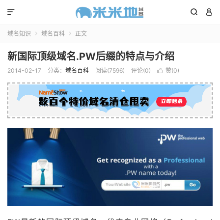



域名知识
域名百科
正文


新国际顶级域名.PW后缀的特点与介绍
2014-02-17
分类：
域名百科
阅读(7596)
评论(0)
赞(
0
)
