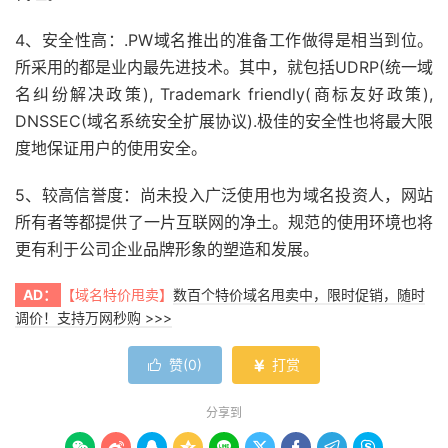
4、安全性高：.PW域名推出的准备工作做得是相当到位。
所采用的都是业内最先进技术。其中，就包括UDRP(统一域
名纠纷解决政策), Trademark friendly(商标友好政策),
DNSSEC(域名系统安全扩展协议).极佳的安全性也将最大限
度地保证用户的使用安全。
5、较高信誉度：尚未投入广泛使用也为域名投资人，网站
所有者等都提供了一片互联网的净土。规范的使用环境也将
更有利于公司企业品牌形象的塑造和发展。
AD：
【域名特价甩卖】
数百个特价域名甩卖中，限时促销，随时
调价！支持万网秒购 >>>
赞(
0
)
打赏


分享到








