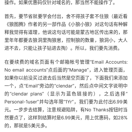
操作。如果优惠码仅针对域名的，那当然不能操作了。
首先，要节省就要学会付出，舍不得孩子套不住狼（最近看
《狼图腾》作者的另一部作品《小狼小狼》对这句话有种解
释我觉得有道理，他说这句话可能是蒙古地区传出来的，那
里年年都要去狼洞里掏狼崽，控制狼的数量，狼洞小，大人
进不去，只能让孩子钻进去掏）。所以，我们要先消费。
在要续费的域名页面有个邮箱帐号管理“Email Accounts:
No email accounts”点后面的”Manage”，进入管理页面，
如果你以前没买过进去后当然是空页面了，下面我们来添加
一个，点“Email”旁边的“clendar”，然后点中间文字说明中
的“clendar plans”（显示为蓝色链接的），之后选择”
Personal-1user”并勾选年限“1Yr”，我们要为此付出6.99美
元。一步步去结算，注意规避陷阱，有No Thanks按钮时当
然要点了，这样到结算时是6.99美元，用上优惠码，如28%
的，那就是5美元多。