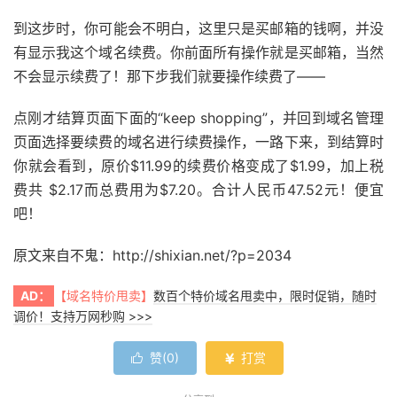
到这步时，你可能会不明白，这里只是买邮箱的钱啊，并没
有显示我这个域名续费。你前面所有操作就是买邮箱，当然
不会显示续费了！那下步我们就要操作续费了——
点刚才结算页面下面的“keep shopping”，并回到域名管理
页面选择要续费的域名进行续费操作，一路下来，到结算时
你就会看到，原价$11.99的续费价格变成了$1.99，加上税
费共 $2.17而总费用为$7.20。合计人民币47.52元！便宜
吧！
原文来自不鬼：http://shixian.net/?p=2034
AD：
【域名特价甩卖】
数百个特价域名甩卖中，限时促销，随时
调价！支持万网秒购 >>>
赞(
0
)
打赏

