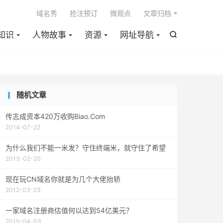

域名秀
抢注预订
微观点
文章归档
知识
人物故事
资源
网址导航

随机文章
传志成资本420万收购Biao.Com
2014-07-22
为什么我们不能一米发？守住终端米，就守住了希望
2013-02-20
现在玩CN域名你就是为几个大佬抬轿
2012-03-23
一家域名注册商估值何以达到54亿美元？
2015-04-03