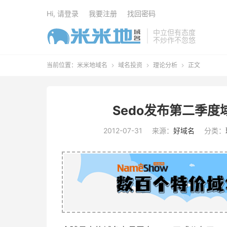
Hi, 请登录
我要注册
找回密码
中立但有态度
不炒作不忽悠
当前位置：
米米地域名
域名投资
理论分析
正文



Sedo发布第二季度
2012-07-31
来源：
好域名
分类：