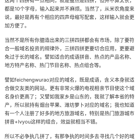
这两个四拼有一点相同，就是虽然是四拼，但并不算太长，
都是10个字母，输入起来并不麻烦。当然了，从米农角度来
说，最好是再有个相应的四声母缩写配套，这样输入就会更
加方便了。
当然不是所有你臆造出来的三拼四拼都会有市场，除了要符
合一般域名投资的规律外，三拼四拼更要切合应用，更要避
免过于长的域名。譬如适合的成语拼音、热点的产品名称、
地方特产名称、热门节目名称、热点组合等。
譬如feichengwurao对应的域名，既是成语，含义本身就适
合做交友类的网站，更有非常火爆的电视相亲节目使这个域
名身价更高了；又譬如我家乡是山东的，我就了解本省的特
产，所以就持有烟台苹果、潍坊萝卜对应的域名；我也知道
有一个人注册了好多的地方旅游域名，特别是热门旅游城市
拼音+lvyou这样的组合，效益就相当不错。
所以不必争执几拼了，有那争执的时间多去寻找几个好的域