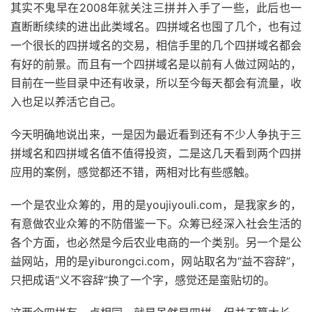
其实不鬼早在2008年就关注三拼并入手了一些，此后也一
直断断续续的进出此类域名。四拼域名也囤了几个，也有过
一个很长的四拼域名的交易，相信手里的几个四拼域名都会
有好的前景。而且有一个四拼域名是以前有人做过网站的，
目前在一些目录中还有收录，所以至今每天都会有流量，收
入也足以养活它自己。
今天明确地说出来，一是因为最近看到还有不少人争执于三
拼域名和四拼域名值不值得投资，二是这几天看到两个四拼
应用的案例，感觉都还不错，两相对比有些感触。
一个是农业众筹的，用的是youjiyouli.com，是我家乡的，
有意做农业众筹的不防借鉴一下。众筹已经深入社会生活的
各个方面，也必然是今后农业电商的一个类别。另一个是公
益网站，用的是yiburongci.com，网站取名为“益不容辞”，
只把成语“义不容辞”换了一个字，感觉还是蛮贴切的。