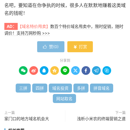
名吧，要知道在你争执的时候，很多人在默默地赚着这类域
名的钱呢！
AD：
【域名特价甩卖】
数百个特价域名甩卖中，限时促销，随时
调价！支持万网秒购 >>>
赞(
0
)
打赏


分享到









三拼
四拼
域名投资
多拼
拼音域名
网站取名
上一篇
下一篇
家门口的地方域名机会大
浅析小米农的终端营销之道