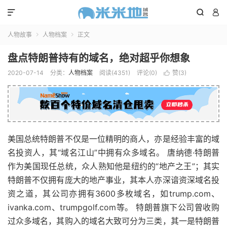



人物故事
人物档案
正文


盘点特朗普持有的域名，绝对超乎你想象
2020-07-14
分类：
人物档案
阅读(4351)
评论(0)
赞(
3
)

美国总统特朗普不仅是一位精明的商人，亦是经验丰富的域
名投资人，其“域名江山”中拥有众多域名。 唐纳德·特朗普
作为美国现任总统，众人熟知他是纽约的“地产之王”；其实
特朗普不仅拥有庞大的地产事业，其本人亦深谙资深域名投
资之道，其公司亦拥有3600多枚域名，如trump.com、
ivanka.com、trumpgolf.com等。 特朗普旗下公司曾收购
过众多域名，其购入的域名大致可分为三类，其一是特朗普