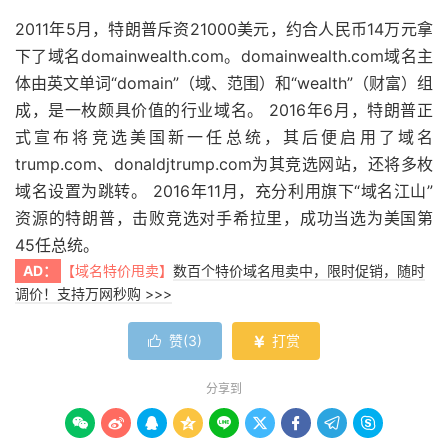
2011年5月，特朗普斥资21000美元，约合人民币14万元拿
下了域名domainwealth.com。domainwealth.com域名主
体由英文单词“domain”（域、范围）和“wealth”（财富）组
成，是一枚颇具价值的行业域名。 2016年6月，特朗普正
式宣布将竞选美国新一任总统，其后便启用了域名
trump.com、donaldjtrump.com为其竞选网站，还将多枚
域名设置为跳转。 2016年11月，充分利用旗下“域名江山”
资源的特朗普，击败竞选对手希拉里，成功当选为美国第
45任总统。
AD：
【域名特价甩卖】
数百个特价域名甩卖中，限时促销，随时
调价！支持万网秒购 >>>
赞(
3
)
打赏


分享到








