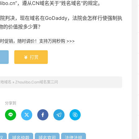
oulibo.cn”，遵从CN域名关于“姓名域名”的规定。
院判决，现在域名在GoDaddy，法院会怎样行使强制执
物的价值按多少算？
时促销，随时调价！支持万网秒购 >>>
打赏

米地域名
»
Zhoulibo.Com域名案三问
分享到





议
域名仲裁
域名官司
法律法规