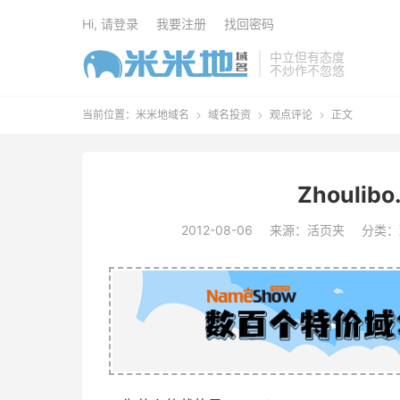
Hi, 请登录
我要注册
找回密码
中立但有态度
不炒作不忽悠
当前位置：
米米地域名
域名投资
观点评论
正文



Zhouli
2012-08-06
来源：活页夹
分类：