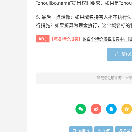
“zhoulibo.name”提出权利要求；如果是“zh
5. 最后一点想像：如果域名持有人拒不执行法
行措施？如果折算为现金执行，这个域名标的
AD：
【域名特价甩卖】
数百个特价域名甩卖中，限
赞(
0
)

转载请注明来源：
米




Zhoulibo
周立波
域名争