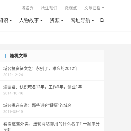

域名秀
抢注预订
微观点
文章归档
知识
人物故事
资源
网址导航

随机文章
域名投资征文之：永别了，难忘的2012年
2012-12-24
渝豪君：认识域名12年，工作9年，创业1年
2014-10-16
域名挑选有道：那些讲究“健康”的域名
2011-08-19
看看这些外卖、送餐网站都用的什么名字? 一起来分
享吧