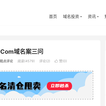
首页
域名投资
资讯
bo.Com域名案三问
观点评论
阅读(4579)
评论(2)
赞(
0
)
