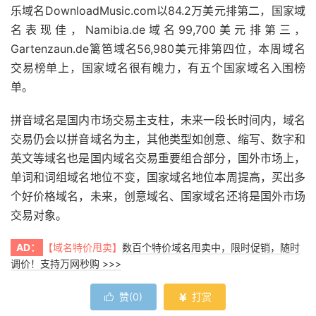
乐域名DownloadMusic.com以84.2万美元排第二，国家域
名表现佳，Namibia.de域名99,700美元排第三，
Gartenzaun.de篱笆域名56,980美元排第四位，本周域名
交易榜单上，国家域名很有魄力，有五个国家域名入围榜
单。
拼音域名是国内市场交易主支柱，未来一段长时间内，域名
交易仍会以拼音域名为主，其他类型如创意、缩写、数字和
英文等域名也是国内域名交易重要组合部分，国外市场上，
单词和词组域名地位不变，国家域名地位本周提高，买出多
个好价格域名，未来，创意域名、国家域名还将是国外市场
交易对象。
AD：
【域名特价甩卖】
数百个特价域名甩卖中，限时促销，随时
调价！支持万网秒购 >>>
赞(
0
)
打赏

