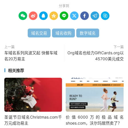
分享到









域名交易
域名收购
数字域名
上一篇
下一篇
车域名系列风波又起 快餐车域
Org域名也给力GiftCards.org以
名20万易主
45700美元成交
相关推荐
圣诞节日域名Christmas.com千
价值6000万的极品域名
万元成功易主
shoes.com，沃尔玛居然卖了？