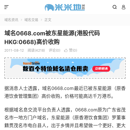



域名资讯
域名交易
正文


域名0668.com被东星能源(港股代码
HKG:0668)高价收购
2011-08-12
阅读(4218)
评论(0)
赞(
0
)

据消息人士透露，域名0668.com最近已被东星能源（原香
港饮食管理集团）高价收购，价格可能高达千万港币。
根据域名息交流平台负责人透露，0668.com原为广东省茂
名市一地方门户域名，东星能源（原香港饮食集团）罗董事
籍贯茂名市电白县人，出于乡情并且希望做一个更好、更大