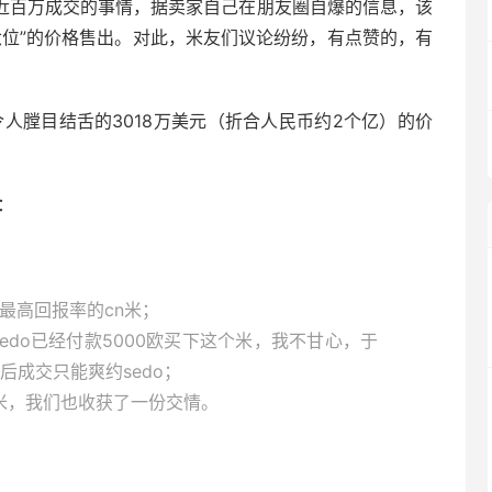
t.cn近百万成交的事情，据卖家自己在朋友圈自爆的信息，该
六位”的价格售出。对此，米友们议论纷纷，有点赞的，有
com以令人膛目结舌的3018万美元（折合人民币约2个亿）的价
。
圈：
、最高回报率的cn米；
sedo已经付款5000欧买下这个米，我不甘心，于
成交只能爽约sedo；
的米，我们也收获了一份交情。