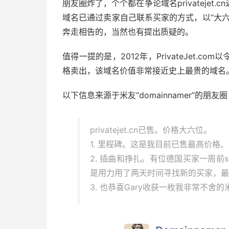
朋友圈炸了，个个都在争论域名privateje
域名已通过卖家自己联系买家的方式，以“大
奔走相告的，当然也有提出质疑的。
值得一提的是，2012年，PrivateJet.
格卖出，该域名价值非常接近史上最贵的域名
以下信息来源于米友“domainnamer”的朋友
privatejet.cn已售。价格大六位。
1. 里程碑。这是我目前已售最高价格
2. 插曲和挣扎。有位德国买家一周前
是用力用了两天时间寻找新的买家，最后
3. 也恭喜Gary收获一枚我非常不舍