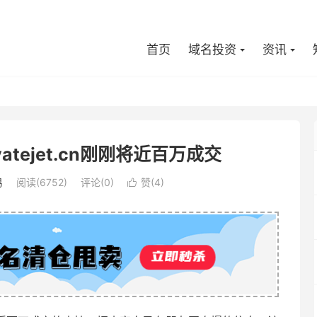
首页
域名投资
资讯
atejet.cn刚刚将近百万成交
易
阅读(6752)
评论(0)
赞(
4
)
