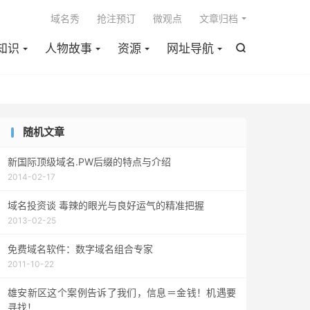

域名秀
抢注预订
微观点
文章归档
知识
人物故事
资源
网址导航

随机文章
新国际顶级域名.PW后缀的特点与介绍
2014-02-17
域名投资谈 毒辣的眼光与良好运气的精准把握
2013-02-25
免费域名软件：数字域名组合专家
2011-10-22
雄安新区这个案例告诉了我们，信息＝金钱！机遇要
寻找！