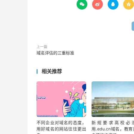




上一篇
域名评估的三重标准
相关推荐
不同企业对域名的态度，
新规要求高校必
用好域名的网站往往更出
用.edu.cn域名，教