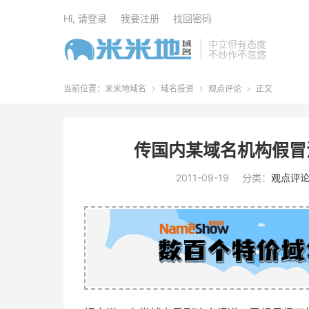
Hi, 请登录
我要注册
找回密码
中立但有态度
不炒作不忽悠
当前位置：
米米地域名
域名投资
观点评论
正文



传国内某域名机构假冒江
2011-09-19
分类：
观点评