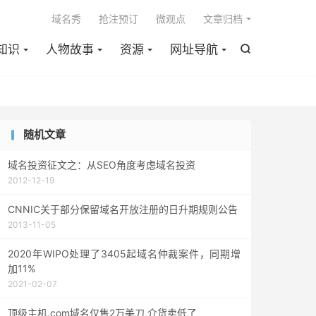

域名秀
抢注预订
微观点
文章归档
知识
人物故事
资源
网址导航

随机文章
域名投资征文之：从SEO角度考虑域名投资
2012-12-19
CNNIC关于部分保留域名开放注册的日升期规则公告
2013-11-05
2020年WIPO处理了3405起域名仲裁案件，同期增
加11%
2021-02-07
顶级主机.com域名仅售2万美刀 介货卖低了