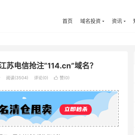
首页
域名投资
资讯
苏电信抢注“114.cn”域名？
论
阅读(3504)
评论(0)
赞(
0
)
