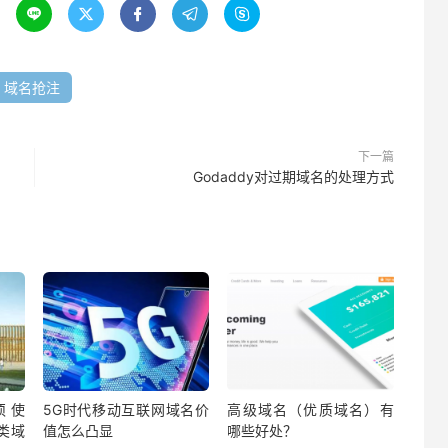





域名抢注
下一篇
Godaddy对过期域名的处理方式
须使
5G时代移动互联网域名价
高级域名（优质域名）有
育类域
值怎么凸显
哪些好处？