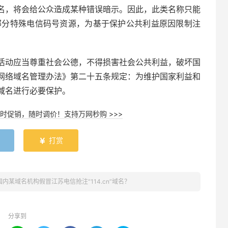
名，将会给公众造成某种错误暗示。因此，此类名称只能
等部分特殊电信码号资源，为基于保护公共利益原因限制注
活动应当尊重社会公德，不得损害社会公共利益，破坏国
网络域名管理办法》第二十五条规定：为维护国家利益和
域名进行必要保护。
时促销，随时调价！支持万网秒购 >>>
打赏

国内某域名机构假冒江苏电信抢注“114.cn”域名？
分享到