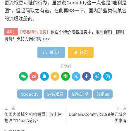
更流氓更可耻的行为，虽然说Godaddy这一点也是“唯利是
图”，但起码取之有道，在此再BS一下，国内那些类似某名
的流氓注册商。
AD：
【域名特价甩卖】
数百个特价域名甩卖中，限时促销，随时
调价！支持万网秒购 >>>
赞(
0
)
打赏


分享到









Godaddy
域名续费
域名过期
注册商
上一篇
下一篇
传国内某域名机构假冒江苏电信
Domain.Com推出3.99美元域名
抢注“114.cn”域名？
优惠码