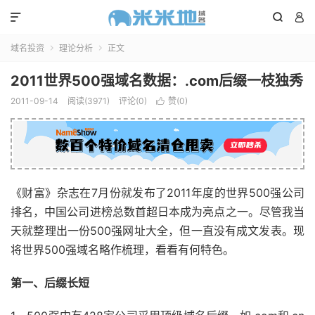



域名投资
理论分析
正文


2011世界500强域名数据：.com后缀一枝独秀
2011-09-14
阅读(3971)
评论(0)
赞(
0
)

《财富》杂志在7月份就发布了2011年度的世界500强公司
排名，中国公司进榜总数首超日本成为亮点之一。尽管我当
天就整理出一份500强网址大全，但一直没有成文发表。现
将世界500强域名略作梳理，看看有何特色。
第一、后缀长短