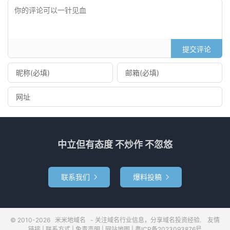
提交评论
中立但有态度 不炒作 不忽悠
联系我们
爆料投稿


© 2010-2026
米米地域名
- 关注域名行业信息，分享域名投资经验.
友情
链接
|
联系方式
|
免责声明
|
网站地图
|
粤ICP备2023093876号