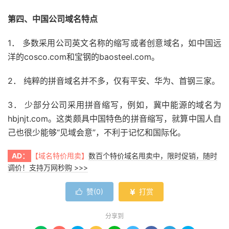
第四、中国公司域名特点
1． 多数采用公司英文名称的缩写或者创意域名，如中国远
洋的cosco.com和宝钢的baosteel.com。
2． 纯粹的拼音域名并不多，仅有平安、华为、首钢三家。
3． 少部分公司采用拼音缩写，例如，冀中能源的域名为
hbjnjt.com。这类颇具中国特色的拼音缩写，就算中国人自
己也很少能够“见域会意”，不利于记忆和国际化。
AD：
【域名特价甩卖】
数百个特价域名甩卖中，限时促销，随时
调价！支持万网秒购 >>>
赞(
0
)
打赏


分享到