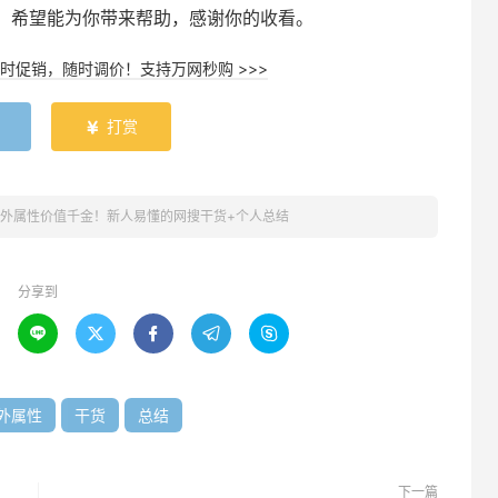
，希望能为你带来帮助，感谢你的收看。
时促销，随时调价！支持万网秒购 >>>
打赏

外属性价值千金！新人易懂的网搜干货+个人总结
分享到





外属性
干货
总结
下一篇