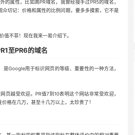
外的属性，比如高PR域名，我曾经接手过PR5的域名，
，观众切记：价格和属性的比例问题，要多多摸索，它不是
是价值不菲！现在我来一易介绍下。
R1至PR6的域名
分，是Google用于标识网页的等级、重要性的一种方法，
。
该网页越受欢迎。PR值7到10表明这个网站非常受欢迎，
往往价格在几万，甚至十几万以上，太珍贵了！
言。某一指标的权重是指该指标在整体评价中的相对重要