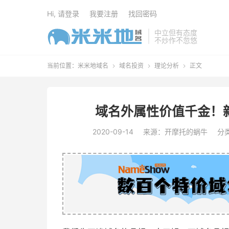
Hi, 请登录
我要注册
找回密码
中立但有态度
不炒作不忽悠
当前位置：
米米地域名
域名投资
理论分析
正文



域名外属性价值千金！
2020-09-14
来源：开摩托的蜗牛
分