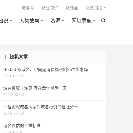

域名秀
抢注预订
微观点
文章归档
知识
人物故事
资源
网址导航

随机文章
Godaddy域名、空间无消费额限制25%优惠码
2011-03-16
域名投资之浅见 写在龙年最后一天
2013-03-12
一位资深域名玩家对域名投资的经验分享
2019-07-20
域名评估的三重标准
2011-09-19