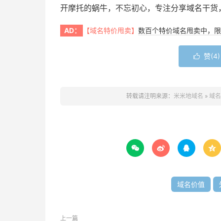
开摩托的蜗牛，不忘初心，专注分享域名干货
AD：
【域名特价甩卖】
数百个特价域名甩卖中，限
赞(
4
)

转载请注明来源：
米米地域名
»
域名




域名价值
上一篇