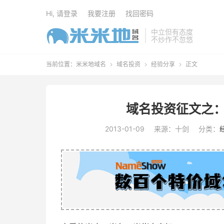
Hi, 请登录
我要注册
找回密码
中立但有态度
不炒作不忽悠
当前位置：
米米地域名
域名投资
经验分享
正文



域名投资征文之：
2013-01-09
来源：十剑
分类：