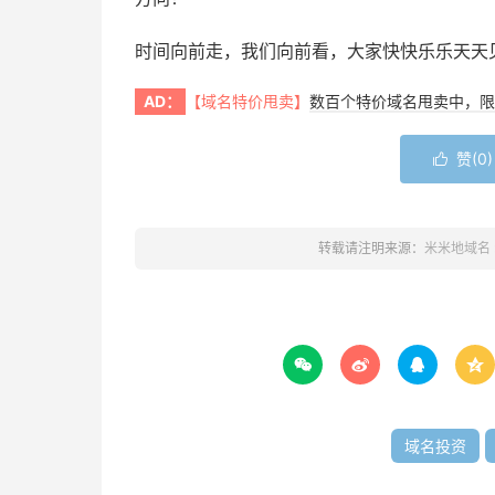
时间向前走，我们向前看，大家快快乐乐天天
AD：
【域名特价甩卖】
数百个特价域名甩卖中，限
赞(
0
)

转载请注明来源：
米米地域名




域名投资