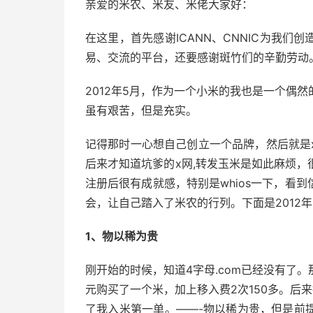
亲爱的米农、米友、米佬大家好：
在这里，首先感谢ICANN、CNNIC为我
易、交流的平台，还要感谢斑竹们的辛勤劳动
2012年5月，作为一个小米的我也是一个偶
虽有艰苦，但是充实。
记得那时一心想自己创立一个品牌，然后就是
后来才知道坑爹的x网,转发玉米是如此麻烦
注册后很有成就感，特别是whios一下，看
会，让自己踏入了米农的行列。下面是2012
1、物以稀为贵
刚开始的时候，知道4字母.com已经没有了
元购买了一个米，加上移入费2次150多。后
了我入米第一单。——-物以稀为贵，但是前