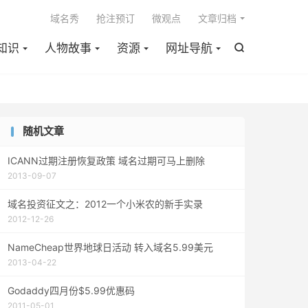

域名秀
抢注预订
微观点
文章归档
知识
人物故事
资源
网址导航

随机文章
ICANN过期注册恢复政策 域名过期可马上删除
2013-09-07
域名投资征文之：2012一个小米农的新手实录
2012-12-26
NameCheap世界地球日活动 转入域名5.99美元
2013-04-22
Godaddy四月份$5.99优惠码
2011-05-01