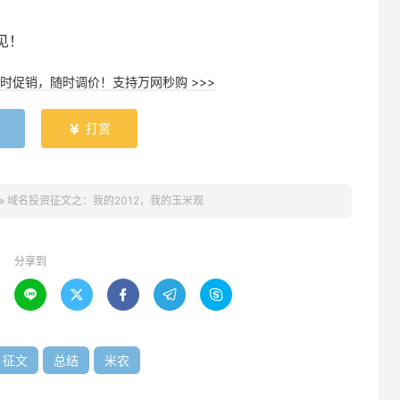
见！
时促销，随时调价！支持万网秒购 >>>
打赏

»
域名投资征文之：我的2012，我的玉米观
分享到





征文
总结
米农