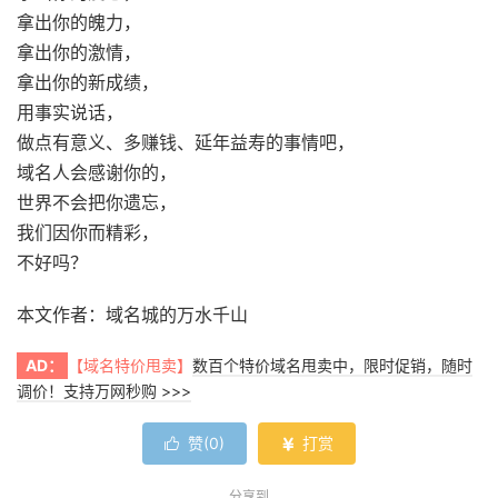
拿出你的魄力，
拿出你的激情，
拿出你的新成绩，
用事实说话，
做点有意义、多赚钱、延年益寿的事情吧，
域名人会感谢你的，
世界不会把你遗忘，
我们因你而精彩，
不好吗？
本文作者：域名城的万水千山
AD：
【域名特价甩卖】
数百个特价域名甩卖中，限时促销，随时
调价！支持万网秒购 >>>
赞(
0
)
打赏


分享到