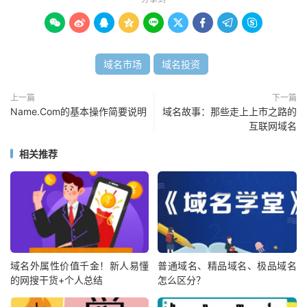









域名市场
域名投资
上一篇
下一篇
Name.Com的基本操作简要说明
域名故事：那些走上上市之路的
互联网域名
相关推荐
域名外属性价值千金！新人易懂
普通域名、精品域名、极品域名
的网搜干货+个人总结
怎么区分？