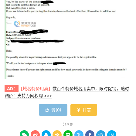
AD：
【域名特价甩卖】
数百个特价域名甩卖中，限时促销，随时
调价！支持万网秒购 >>>
赞(
0
)
打赏


分享到








