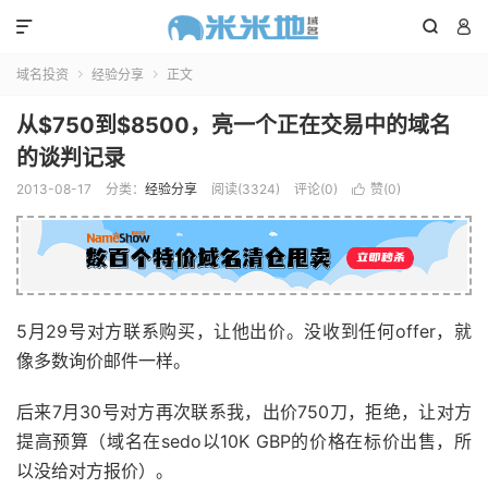



域名投资
经验分享
正文


从$750到$8500，亮一个正在交易中的域名
的谈判记录
2013-08-17
分类：
经验分享
阅读(3324)
评论(0)
赞(
0
)

5月29号对方联系购买，让他出价。没收到任何offer，就
像多数询价邮件一样。
后来7月30号对方再次联系我，出价750刀，拒绝，让对方
提高预算（域名在sedo以10K GBP的价格在标价出售，所
以没给对方报价）。