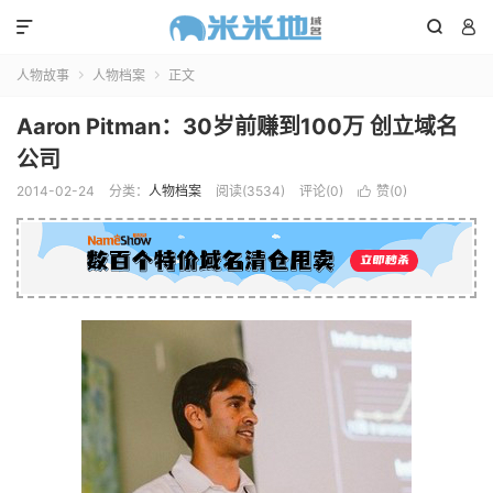



人物故事
人物档案
正文


Aaron Pitman：30岁前赚到100万 创立域名
公司
2014-02-24
分类：
人物档案
阅读(3534)
评论(0)
赞(
0
)
