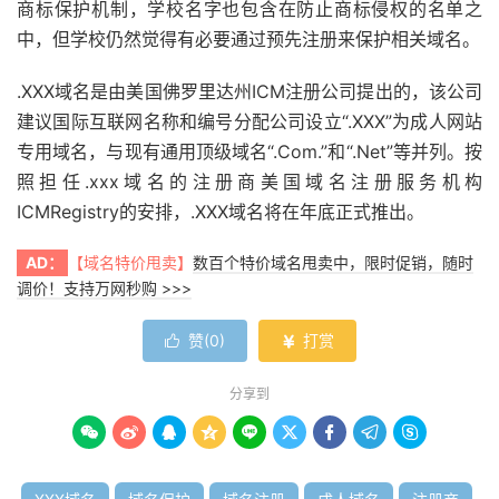
商标保护机制，学校名字也包含在防止商标侵权的名单之
中，但学校仍然觉得有必要通过预先注册来保护相关域名。
.XXX域名是由美国佛罗里达州ICM注册公司提出的，该公司
建议国际互联网名称和编号分配公司设立“.XXX”为成人网站
专用域名，与现有通用顶级域名“.Com.”和“.Net”等并列。按
照担任.xxx域名的注册商美国域名注册服务机构
ICMRegistry的安排，.XXX域名将在年底正式推出。
AD：
【域名特价甩卖】
数百个特价域名甩卖中，限时促销，随时
调价！支持万网秒购 >>>
赞(
0
)
打赏


分享到








