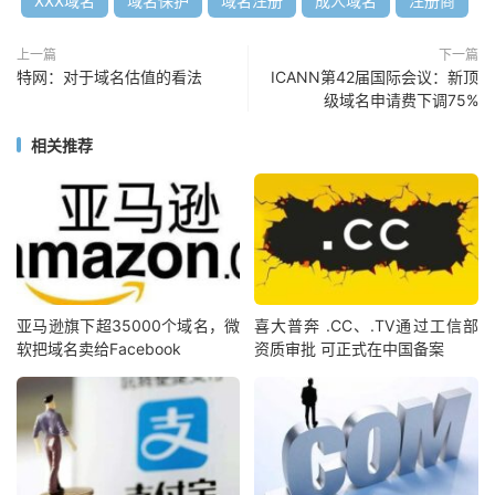
XXX域名
域名保护
域名注册
成人域名
注册商
上一篇
下一篇
特网：对于域名估值的看法
ICANN第42届国际会议：新顶
级域名申请费下调75%
相关推荐
亚马逊旗下超35000个域名，微
喜大普奔 .CC、.TV通过工信部
软把域名卖给Facebook
资质审批 可正式在中国备案