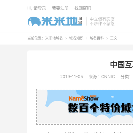
Hi, 请登录
我要注册
找回密码
中立但有态度
不炒作不忽悠
当前位置：
米米地域名
域名知识
域名百科
正文



中国互
2019-11-05
来源：CNNIC
分类：