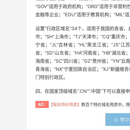
“GOV”适用于政府机构；“ORG”适用于非营
金融等企业；“EDU”适用于教育机构；“MIL
设置“行政区域名”34个，适用于我国的各省、
市；“SH”上海市；“TJ”天津市；“CQ”重庆市；
宁省；“JL”吉林省；“HL”黑龙江省；“JS”江苏
省；“SD”山东省；“HA”河南省；“HB”湖北省；
海南省；“SC”四川省；“GZ”贵州省；“YN”云南
青海省；“NX”宁夏回族自治区；“XJ”新疆维吾
门特别行政区。
四、在国家顶级域名“.CN”“.中国”下可以直
AD：
【域名特价甩卖】
数百个特价域名甩卖中，限
赞(
2
)
