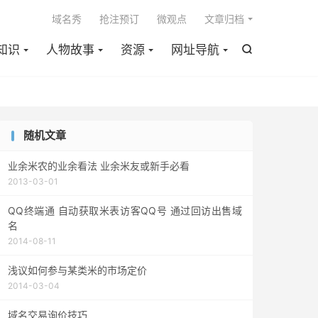

域名秀
抢注预订
微观点
文章归档
知识
人物故事
资源
网址导航

随机文章
业余米农的业余看法 业余米友或新手必看
2013-03-01
QQ终端通 自动获取米表访客QQ号 通过回访出售域
名
2014-08-11
浅议如何参与某类米的市场定价
2014-03-04
域名交易询价技巧