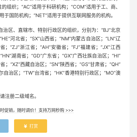
利性的组织；“AC”适用于科研机构；“COM”适用于工、商、
”适用于国防机构；“NET”适用于提供互联网服务的机构。
自治区、直辖市、特别行政区的组织，分别为：“BJ”北京
“HE”河北省；“SX”山西省；“NM”内蒙古自治区；“LN”辽
省；“ZJ”浙江省；“AH”安徽省；“FJ”福建省；“JX”江西
“HN”湖南省；“GD”广东省；“GX”广西壮族自治区；“HI”
省；“XZ”西藏自治区；“SN”陕西省；“GS”甘肃省；“QH”
尔自治区；“TW”台湾省；“HK”香港特别行政区；“MO”澳
接申请注册二级域名。
时促销，随时调价！支持万网秒购 >>>
打赏
