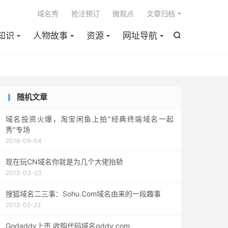

域名秀
抢注预订
微观点
文章归档
知识
人物故事
资源
网址导航

随机文章
域名投资火爆，淘宝闲鱼上拍"经典终端域名一起
秀"专场
2016-09-04
现在玩CN域名你就是为几个大佬抬轿
2012-03-23
搜狐域名二三事：Sohu.Com域名由来的一段趣事
2012-02-22
Godaddy上市 收购代码域名gddy.com