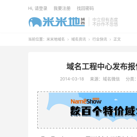
Hi, 请登录
我要注册
找回密码
中立但有态度
不炒作不忽悠
当前位置：
米米地域名
域名资讯
行业快讯
正文



域名工程中心发布报
2014-03-18
来源：域名微信
分类