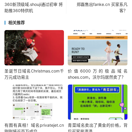
360新顶级域.shouji通过初审 将
郑磊售出fanke.cn 买家系凡
助推360特供机
客？
相关推荐
圣诞节日域名Christmas.com千
价值6000万的极品域名
万元成功易主
shoes.com，沃尔玛居然卖了？
有图有真相！域名privatejet.cn
青菜域名卖出了黄金的价格，背
刚刚将近百万成交
后买家是滴滴