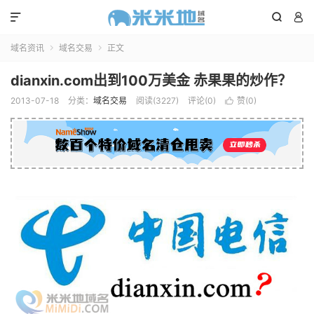



域名资讯
域名交易
正文


dianxin.com出到100万美金 赤果果的炒作？
2013-07-18
分类：
域名交易
阅读(3227)
评论(0)
赞(
0
)
