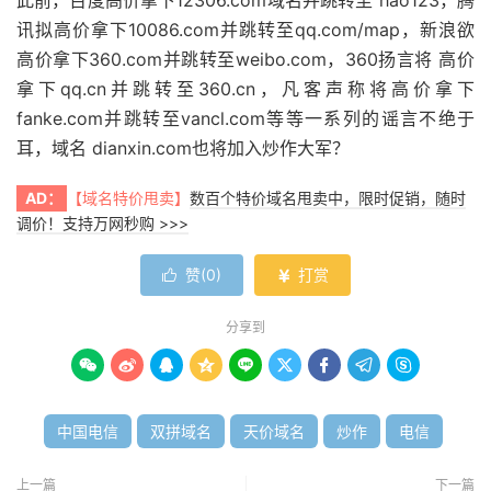
此前，百度高价拿下12306.com域名并跳转至 hao123，腾
讯拟高价拿下10086.com并跳转至qq.com/map，新浪欲
高价拿下360.com并跳转至weibo.com，360扬言将 高价
拿下qq.cn并跳转至360.cn，凡客声称将高价拿下
fanke.com并跳转至vancl.com等等一系列的谣言不绝于
耳，域名 dianxin.com也将加入炒作大军？
AD：
【域名特价甩卖】
数百个特价域名甩卖中，限时促销，随时
调价！支持万网秒购 >>>
赞(
0
)
打赏


分享到









中国电信
双拼域名
天价域名
炒作
电信
上一篇
下一篇