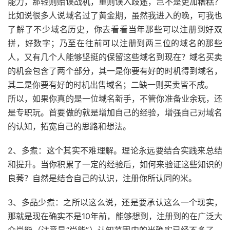
能力，那轻则贻误战机，重则误入歧途，岂不是更加糟糕？
比如说很多人说域名过了黄金期，虽然我进入的晚，可我也
了解了不少域名历史，你去看看当年那些可以注册到好双
拼，好数字；乃至在往前可以注册到两三位的域名的那些
人，又有几个人能够坚挺的保留这些域名到现在？域名买卖
的机会包含了两个部分，其一是你要有好的时机得到域名，
其二是你要有好的时机出售域名；二缺一则买卖皆不成。
所以，如果你真的是一位域名新手，不管你准备业余玩，还
是专职玩。首要做的就是增加自己的经验，增强自己对域名
的认知，拓宽自己的思路和想法。
2、多煮：这个其实不难理解。理论永远要结合实践来总结
和提升。当你积累了一定的经验后，如何来验证这些知识的
良莠？自然是结合自己的认识，注册你所认同的米。
3、多品少煮：之所以这么说，还是要承认这么一个现实，
那就是现在确实不是10年前，能够想到，注册到的在广泛大
众尚能（注意是“尚能”）认知范围内的米确实已经不多了，