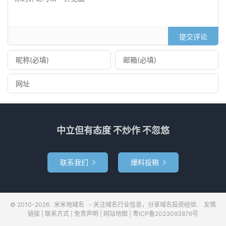
提交评论
中立但有态度 不炒作 不忽悠
联系我们
爆料投稿


© 2010-2026
米米地域名
- 关注域名行业信息，分享域名投资经验.
友情
链接
|
联系方式
|
免责声明
|
网站地图
|
粤ICP备2023093876号