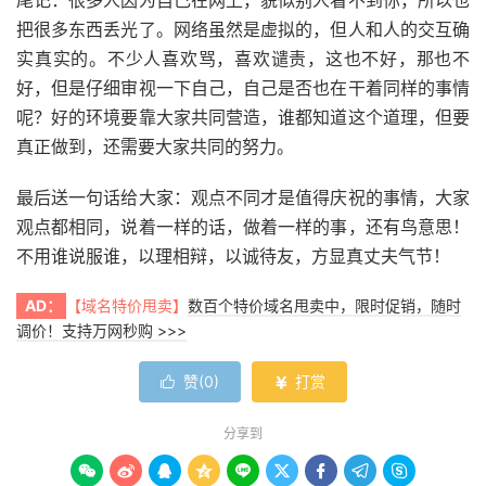
把很多东西丢光了。网络虽然是虚拟的，但人和人的交互确
实真实的。不少人喜欢骂，喜欢谴责，这也不好，那也不
好，但是仔细审视一下自己，自己是否也在干着同样的事情
呢？好的环境要靠大家共同营造，谁都知道这个道理，但要
真正做到，还需要大家共同的努力。
最后送一句话给大家：观点不同才是值得庆祝的事情，大家
观点都相同，说着一样的话，做着一样的事，还有鸟意思！
不用谁说服谁，以理相辩，以诚待友，方显真丈夫气节！
AD：
【域名特价甩卖】
数百个特价域名甩卖中，限时促销，随时
调价！支持万网秒购 >>>
赞(
0
)
打赏


分享到








