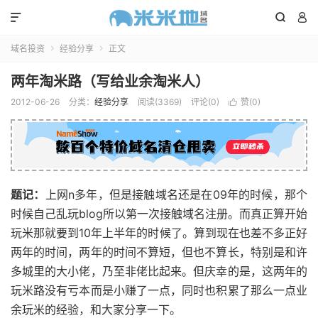



域名投资
经验分享
正文


两年淘米路（写给业余淘米人）
2012-06-26
分类：
经验分享
阅读(3369)
评论(0)
赞(
0
)

题记：
上网n多年，但是接触域名还是在09年的时候，那个
时候自己乱玩blog所以第一次接触域名注册。而真正算开始
玩米那就要到10年上半年的时候了。算到现在也差不多正好
两年的时间，两年的时间不算短，但也不算长，特别是和许
多城里的大小佬，乃至非佬比起来。但庆幸的是，这两年的
玩米路没有亏本而是小赚了一点，同时也积累了那么一点业
余玩米的经验，和大家分享一下。