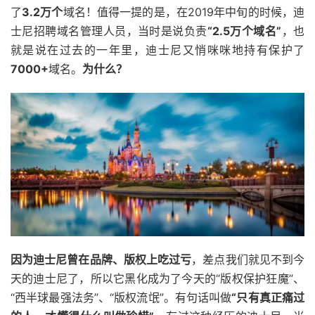
了
3.2万个
域名！值得一提的是，在2019年中旬的时候，迪
士尼招聘域名管理人员，当时是说负责
“
2.5万个
域名”
，也
就是说在过去的一年里，迪士尼又悄咪咪地持有保护了
7000+
域名。
为什么？
因为迪士尼曾在品牌、版权上吃过亏
，差点我们就见不到今
天的迪士尼了，所以它黑化成为了今天的“版权保护狂魔”、
“西半球最强法务”、“版权流氓”。有句话叫做
“只有真正痛过