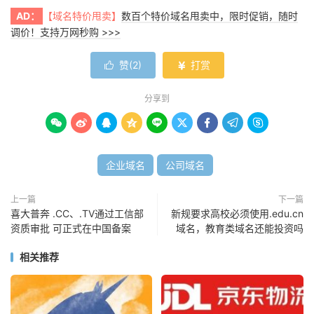
AD：
【域名特价甩卖】
数百个特价域名甩卖中，限时促销，随时
调价！支持万网秒购 >>>
赞(
2
)
打赏


分享到









企业域名
公司域名
上一篇
下一篇
喜大普奔 .CC、.TV通过工信部
新规要求高校必须使用.edu.cn
资质审批 可正式在中国备案
域名，教育类域名还能投资吗
相关推荐