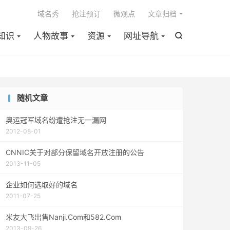

域名秀
抢注预订
微观点
文章归档
知识
人物故事
资源
网址导航

随机文章
奥运冠军域名纷遭抢注无一漏网
2012-08-01
CNNIC关于对部分保留域名开放注册的公告
2013-11-05
企业如何选取好的域名
2011-07-25
米友大飞出售Nanji.Com和582.Com
2013-09-26