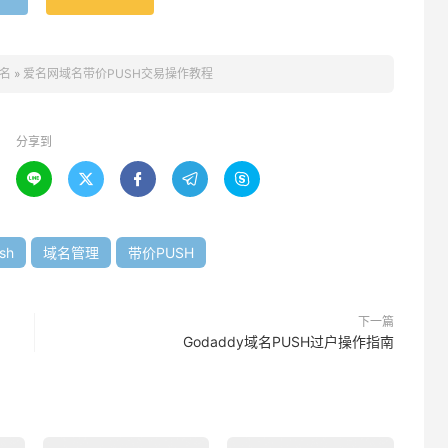
名
»
爱名网域名带价PUSH交易操作教程
分享到





sh
域名管理
带价PUSH
下一篇
Godaddy域名PUSH过户操作指南