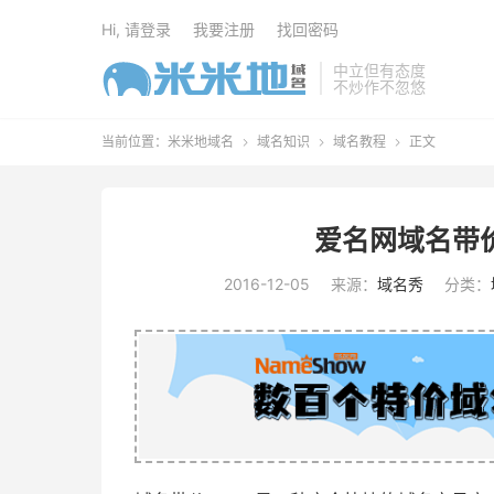
Hi, 请登录
我要注册
找回密码
中立但有态度
不炒作不忽悠
当前位置：
米米地域名
域名知识
域名教程
正文



爱名网域名带价
2016-12-05
来源：
域名秀
分类：