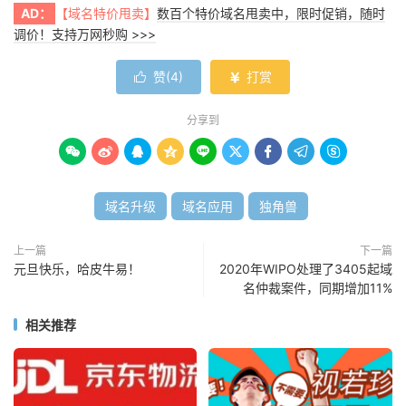
AD：
【域名特价甩卖】
数百个特价域名甩卖中，限时促销，随时
调价！支持万网秒购 >>>
赞(
4
)
打赏


分享到









域名升级
域名应用
独角兽
上一篇
下一篇
元旦快乐，哈皮牛易！
2020年WIPO处理了3405起域
名仲裁案件，同期增加11%
相关推荐