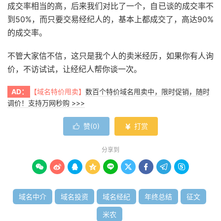
成交率相当的高，后来我们对比了一个，自已谈的成交率不
到50%，而只要交易经纪人的，基本上都成交了，高达90%
的成交率。
不管大家信不信，这只是我个人的卖米经历，如果你有人询
价，不访试试，让经纪人帮你谈一次。
AD：
【域名特价甩卖】
数百个特价域名甩卖中，限时促销，随时
调价！支持万网秒购 >>>
赞(
0
)
打赏


分享到









域名中介
域名投资
域名经纪
年终总结
征文
米农