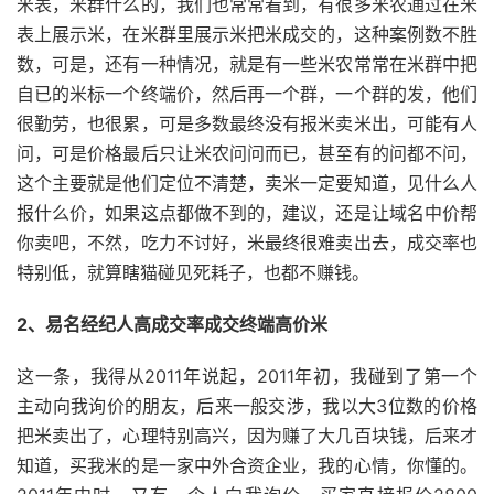
米表，米群什么的，我们也常常看到，有很多米农通过在米
表上展示米，在米群里展示米把米成交的，这种案例数不胜
数，可是，还有一种情况，就是有一些米农常常在米群中把
自已的米标一个终端价，然后再一个群，一个群的发，他们
很勤劳，也很累，可是多数最终没有报米卖米出，可能有人
问，可是价格最后只让米农问问而已，甚至有的问都不问，
这个主要就是他们定位不清楚，卖米一定要知道，见什么人
报什么价，如果这点都做不到的，建议，还是让域名中价帮
你卖吧，不然，吃力不讨好，米最终很难卖出去，成交率也
特别低，就算瞎猫碰见死耗子，也都不赚钱。
2、易名经纪人高成交率成交终端高价米
这一条，我得从2011年说起，2011年初，我碰到了第一个
主动向我询价的朋友，后来一般交涉，我以大3位数的价格
把米卖出了，心理特别高兴，因为赚了大几百块钱，后来才
知道，买我米的是一家中外合资企业，我的心情，你懂的。