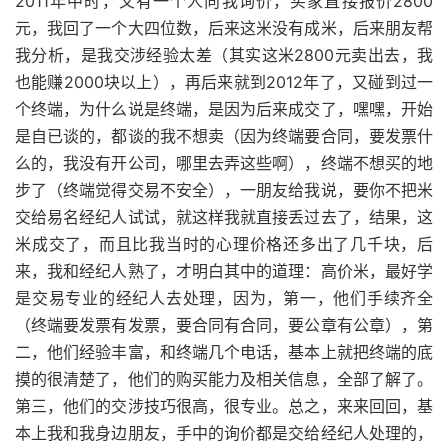
2011年中时，又有一个人向我询价，买家直接报价2800
元，我回了一个大四位数，后来这米没有成米，后来朋友帮
我分析，是我交涉经验太差（其实这米2800元卖出去，我
也能赚2000块以上），再后来就到2012年了，又碰到过一
个终端，为什么说是终端，是因为后来成交了，嘿嘿，开始
是自已谈的，都谈的我不想卖（因为终端要合同，要发票什
么的，我没有开公司，哪里去弄这些啊），终端不想买的地
步了（终端觉得交易不安全），一朋友给我说，要你不把米
交给易名经纪人试试，就这样我就直接丢过去了，结果，这
米成交了，而且比我当时的心理价格还多出了几千块，后
来，我和经纪人熟了，才明白其中的道理：高价米，最好学
是交易专业的经纪人去处理，因为，第一，他们手续齐全
（终端要发票有发票，要合同有合同，要公章有公章），第
二，他们经验丰富，和终端几个电话，基本上就把终端的底
摸的很清楚了，他们的购买能力及相关信息，全部了解了。
第三，他们的交涉技巧很高，很专业。总之，来来回回，基
本上我和我身边朋友，手中的询价都是交给经纪人处理的，