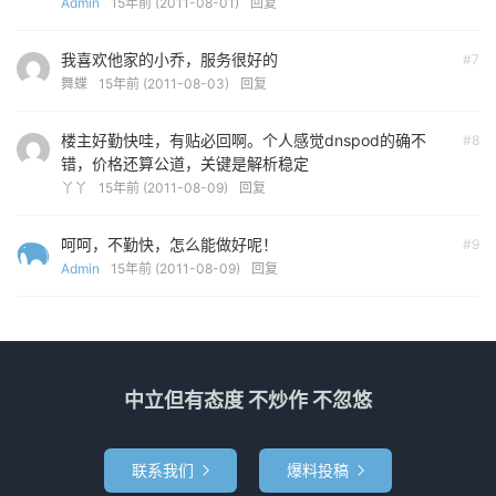
Admin
15年前 (2011-08-01)
回复
我喜欢他家的小乔，服务很好的
#7
舞蝶
15年前 (2011-08-03)
回复
楼主好勤快哇，有贴必回啊。个人感觉dnspod的确不
#8
错，价格还算公道，关键是解析稳定
丫丫
15年前 (2011-08-09)
回复
呵呵，不勤快，怎么能做好呢！
#9
Admin
15年前 (2011-08-09)
回复
中立但有态度 不炒作 不忽悠
联系我们
爆料投稿

