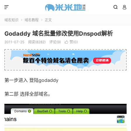



域名知识
域名教程
正文


Godaddy 域名批量修改使用Dnspod解析
2011-07-25
阅读(8282)
评论(9)
赞(
0
)

第一步进入 登陆godaddy
第二部 选择全部域名。