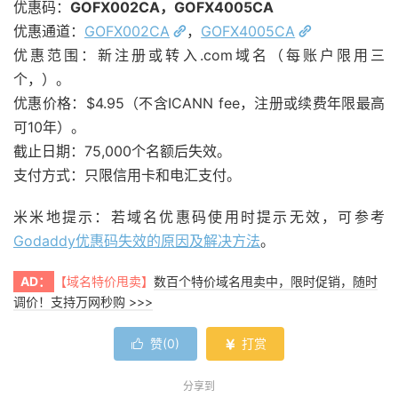
优惠码：
GOFX002CA，GOFX4005CA
优惠通道：
GOFX002CA
，
GOFX4005CA
优惠范围：新注册或转入.com域名（每账户限用三
个，）。
优惠价格：$4.95（不含ICANN fee，注册或续费年限最高
可10年）。
截止日期：75,000个名额后失效。
支付方式：只限信用卡和电汇支付。
米米地提示：若域名优惠码使用时提示无效，可参考
Godaddy优惠码失效的原因及解决方法
。
AD：
【域名特价甩卖】
数百个特价域名甩卖中，限时促销，随时
调价！支持万网秒购 >>>
赞(
0
)
打赏


分享到