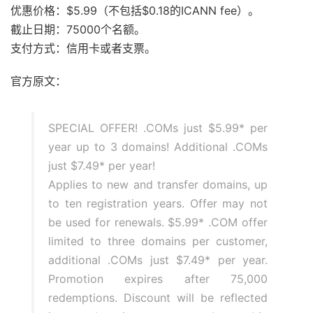
优惠价格：$5.99（不包括$0.18的ICANN fee）。
截止日期：75000个名额。
支付方式：信用卡或者支票。
官方原文：
SPECIAL OFFER! .COMs just $5.99* per
year up to 3 domains! Additional .COMs
just $7.49* per year!
Applies to new and transfer domains, up
to ten registration years. Offer may not
be used for renewals. $5.99* .COM offer
limited to three domains per customer,
additional .COMs just $7.49* per year.
Promotion expires after 75,000
redemptions. Discount will be reflected