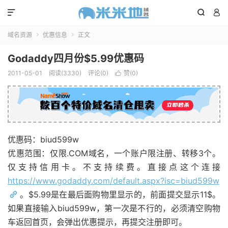



域名资源
优惠信息
正文


Godaddy四月份$5.99优惠码
2011-05-01
阅读(3330)
评论(0)
赞(
0
)

优惠码：biud599w
优惠范围：仅限.COM域名，一个账户限注册、转移3个。
仅支持信用卡。不支持续费。直接点这个连接
https://www.godaddy.com/default.aspx?isc=biud599w
。$5.99是在最后面购物里显示的，前面提交显示11$。
如果直接输入biud599w，第一次是不行的，必须清空购物
车返回首页，会弹出优惠提示，再提交注册即可。