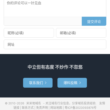
提交评论
中立但有态度 不炒作 不忽悠
联系我们
爆料投稿


© 2010-2026
米米地域名
- 关注域名行业信息，分享域名投资经验.
友情
链接
|
联系方式
|
免责声明
|
网站地图
|
粤ICP备2023093876号