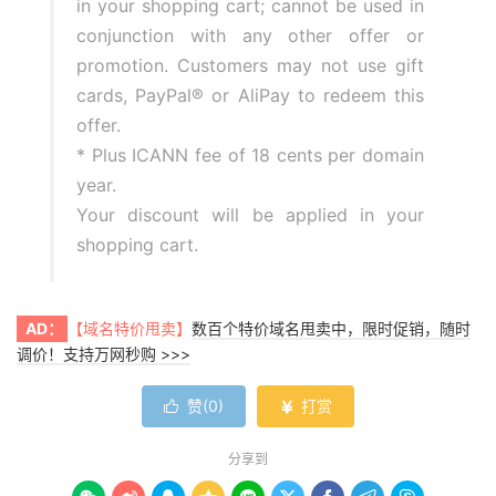
in your shopping cart; cannot be used in
conjunction with any other offer or
promotion. Customers may not use gift
cards, PayPal® or AliPay to redeem this
offer.
* Plus ICANN fee of 18 cents per domain
year.
Your discount will be applied in your
shopping cart.
AD：
【域名特价甩卖】
数百个特价域名甩卖中，限时促销，随时
调价！支持万网秒购 >>>
赞(
0
)
打赏


分享到