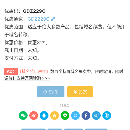
优惠码：
GDZ229C
优惠通道：
GDZ229C
优惠范围：适应于绝大多数产品，包括域名续费，但不能用
于域名转移。
优惠价格：优惠31%。
截止日期：未知。
支付方式：未知。
AD：
【域名特价甩卖】
数百个特价域名甩卖中，限时促销，随时
调价！支持万网秒购 >>>
赞(
0
)
打赏


分享到








